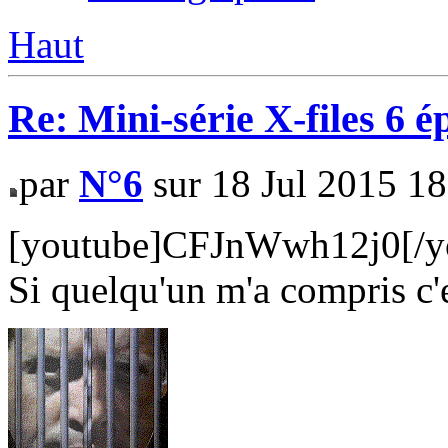
Haut
Re: Mini-série X-files 6 é
par
N°6
sur 18 Jul 2015 18
[youtube]CFJnWwh12j0[/y
Si quelqu'un m'a compris c'es