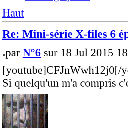
Haut
Re: Mini-série X-files 6 é
par
N°6
sur 18 Jul 2015 18
[youtube]CFJnWwh12j0[/y
Si quelqu'un m'a compris c'es