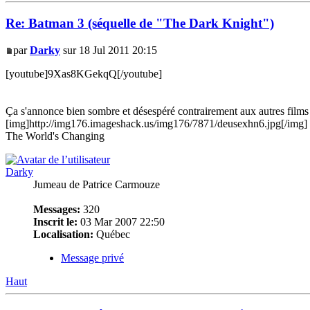
Re: Batman 3 (séquelle de "The Dark Knight")
par
Darky
sur 18 Jul 2011 20:15
[youtube]9Xas8KGekqQ[/youtube]
Ça s'annonce bien sombre et désespéré contrairement aux autres films 
[img]http://img176.imageshack.us/img176/7871/deusexhn6.jpg[/img]
The World's Changing
Darky
Jumeau de Patrice Carmouze
Messages:
320
Inscrit le:
03 Mar 2007 22:50
Localisation:
Québec
Message privé
Haut