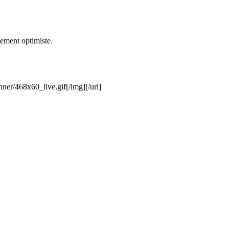
lement optimiste.
ner/468x60_live.gif[/img][/url]