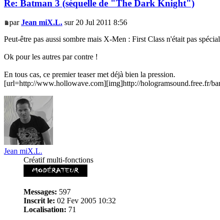
Re: Batman 3 (séquelle de "The Dark Knight")
par
Jean miX.L.
sur 20 Jul 2011 8:56
Peut-être pas aussi sombre mais X-Men : First Class n'était pas spécia
Ok pour les autres par contre !
En tous cas, ce premier teaser met déjà bien la pression.
[url=http://www.hollowave.com][img]http://hologramsound.free.fr/ban
Jean miX.L.
Créatif multi-fonctions
Messages:
597
Inscrit le:
02 Fev 2005 10:32
Localisation:
71