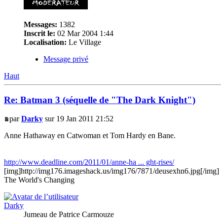
Messages:
1382
Inscrit le:
02 Mar 2004 1:44
Localisation:
Le Village
Message privé
Haut
Re: Batman 3 (séquelle de "The Dark Knight")
par
Darky
sur 19 Jan 2011 21:52
Anne Hathaway en Catwoman et Tom Hardy en Bane.
http://www.deadline.com/2011/01/anne-ha ... ght-rises/
[img]http://img176.imageshack.us/img176/7871/deusexhn6.jpg[/img]
The World's Changing
Darky
Jumeau de Patrice Carmouze