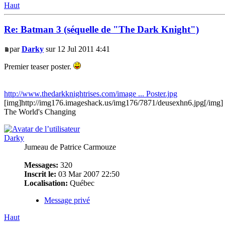
Haut
Re: Batman 3 (séquelle de "The Dark Knight")
par
Darky
sur 12 Jul 2011 4:41
Premier teaser poster.
http://www.thedarkknightrises.com/image ... Poster.jpg
[img]http://img176.imageshack.us/img176/7871/deusexhn6.jpg[/img]
The World's Changing
Darky
Jumeau de Patrice Carmouze
Messages:
320
Inscrit le:
03 Mar 2007 22:50
Localisation:
Québec
Message privé
Haut