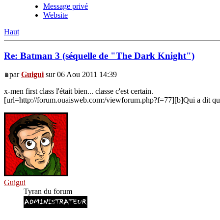
Message privé
Website
Haut
Re: Batman 3 (séquelle de "The Dark Knight")
par
Guigui
sur 06 Aou 2011 14:39
x-men first class l'était bien... classe c'est certain.
[url=http://forum.ouaisweb.com:/viewforum.php?f=77][b]Qui a dit que l
Guigui
Tyran du forum