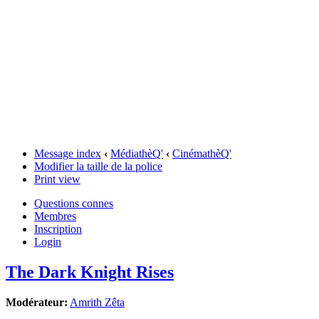
Message index
‹
MédiathèQ'
‹
CinémathèQ'
Modifier la taille de la police
Print view
Questions connes
Membres
Inscription
Login
The Dark Knight Rises
Modérateur:
Amrith Zêta