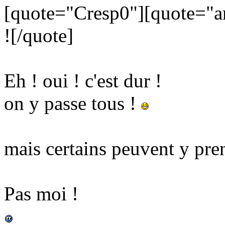
[quote="Cresp0"][quote="ane
![/quote]
Eh ! oui ! c'est dur !
on y passe tous !
mais certains peuvent y pre
Pas moi !