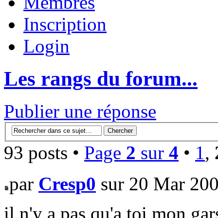
Membres
Inscription
Login
Les rangs du forum...
Publier une réponse
93 posts •
Page
2
sur
4
•
1
,
par
Cresp0
sur 20 Mar 200
il n'y a pas qu'a toi mon gar