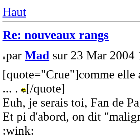
Haut
Re: nouveaux rangs
par
Mad
sur 23 Mar 2004 
[quote="Crue"]comme elle ar
... .
[/quote]
Euh, je serais toi, Fan de Pa
Et pi d'abord, on dit "malign
:wink: