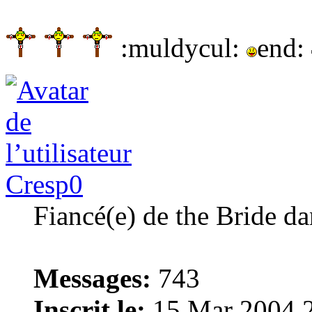
:muldycul:
end:
Cresp0
Fiancé(e) de the Bride 
Messages:
743
Inscrit le:
15 Mar 2004 