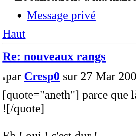
Message privé
Haut
Re: nouveaux rangs
par
Cresp0
sur 27 Mar 200
[quote="aneth"] parce que là,
![/quote]
Eh ! oui ! c'est dur !