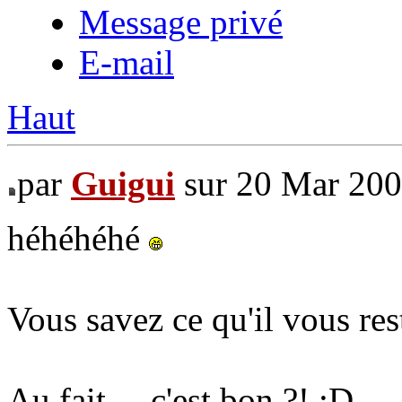
Message privé
E-mail
Haut
par
Guigui
sur 20 Mar 200
héhéhéhé
Vous savez ce qu'il vous rest
Au fait ... c'est bon ?! :D