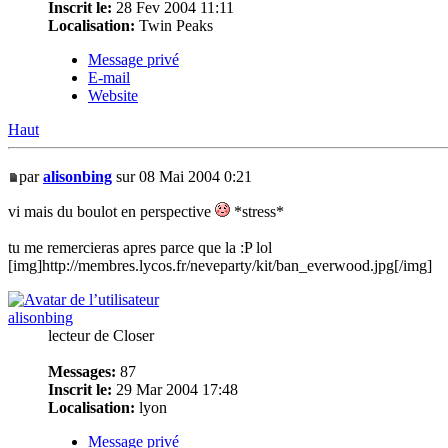
Inscrit le:
28 Fev 2004 11:11
Localisation:
Twin Peaks
Message privé
E-mail
Website
Haut
par
alisonbing
sur 08 Mai 2004 0:21
vi mais du boulot en perspective
*stress*
tu me remercieras apres parce que la :P lol
[img]http://membres.lycos.fr/neveparty/kit/ban_everwood.jpg[/img]
alisonbing
lecteur de Closer
Messages:
87
Inscrit le:
29 Mar 2004 17:48
Localisation:
lyon
Message privé