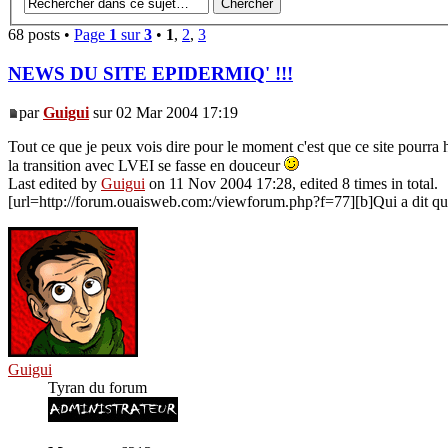
68 posts •
Page
1
sur
3
•
1
,
2
,
3
NEWS DU SITE EPIDERMIQ' !!!
par
Guigui
sur 02 Mar 2004 17:19
Tout ce que je peux vois dire pour le moment c'est que ce site pourra héb
la transition avec LVEI se fasse en douceur
Last edited by
Guigui
on 11 Nov 2004 17:28, edited 8 times in total.
[url=http://forum.ouaisweb.com:/viewforum.php?f=77][b]Qui a dit que l
Guigui
Tyran du forum