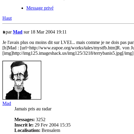
Message privé
Haut
par
Mad
sur 18 Mar 2004 19:11
Je l'avais plus ou moins dit sur LVEI... mais comme je ne dois pas parl
[b]Mad : [url=http://www.eapoe.org/works/tales/mystfb.htm]R. von Ju
[img]http://img125.imageshack.us/img125/3218/terrybanis5.jpg[/img]
Mad
Jamais pris au radar
Messages:
3252
Inscrit le:
29 Fev 2004 15:35
Localisation:
Bensalem