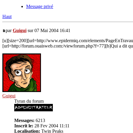
Message privé
Haut
par
Guigui
sur 07 Mai 2004 16:41
[u][size=200][url=http://www.epidermiq.com/elements/PageEnTra
[url=http://forum.ouaisweb.com:/viewforum.php?f=77][b]Qui a dit que l
Guigui
Tyran du forum
Messages:
6213
Inscrit le:
28 Fev 2004 11:11
Localisation:
Twin Peaks