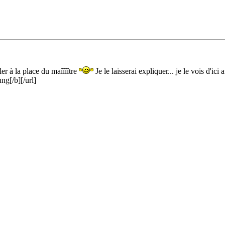
er à la place du maîîîître
Je le laisserai expliquer... je le vois d'ici
ng[/b][/url]