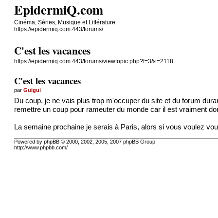
EpidermiQ.com
Cinéma, Séries, Musique et Littérature
https://epidermiq.com:443/forums/
C'est les vacances
https://epidermiq.com:443/forums/viewtopic.php?f=3&t=2118
C'est les vacances
par
Guigui
Du coup, je ne vais plus trop m'occuper du site et du forum durant
remettre un coup pour rameuter du monde car il est vraiment d
La semaine prochaine je serais à Paris, alors si vous voulez vous
Powered by phpBB © 2000, 2002, 2005, 2007 phpBB Group
http://www.phpbb.com/