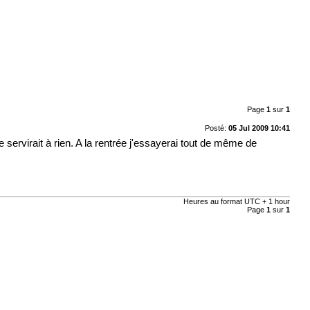
Page
1
sur
1
Posté:
05 Jul 2009 10:41
e servirait à rien. A la rentrée j'essayerai tout de même de
e
Heures au format UTC + 1 hour
Page
1
sur
1