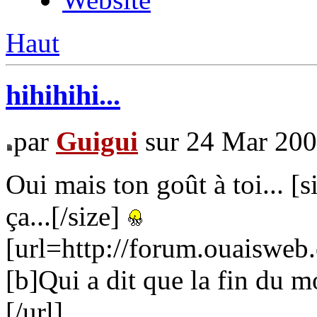
Haut
hihihihi...
par
Guigui
sur 24 Mar 200
Oui mais ton goût à toi... [s
ça...[/size]
[url=http://forum.ouaiswe
[b]Qui a dit que la fin du m
[/url]