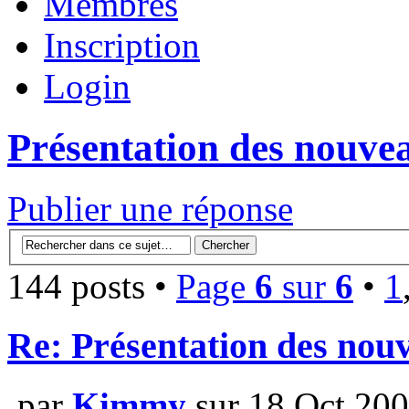
Membres
Inscription
Login
Présentation des nouv
Publier une réponse
144 posts •
Page
6
sur
6
•
1
Re: Présentation des no
par
Kimmy
sur 18 Oct 200