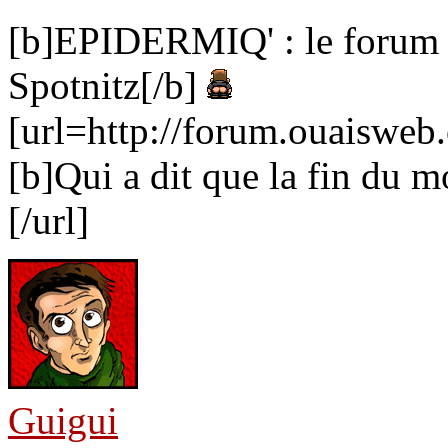
[b]EPIDERMIQ' : le forum qu
Spotnitz[/b]
[url=http://forum.ouaiswe
[b]Qui a dit que la fin du m
[/url]
Guigui