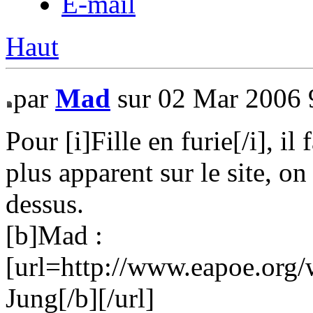
E-mail
Haut
par
Mad
sur 02 Mar 2006 
Pour [i]Fille en furie[/i], il
plus apparent sur le site, on 
dessus.
[b]Mad :
[url=http://www.eapoe.org/
Jung[/b][/url]