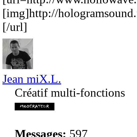
[img]http://hologramsound.
[/url]
Jean miX.L.
Créatif multi-fonctions
Messages:
597