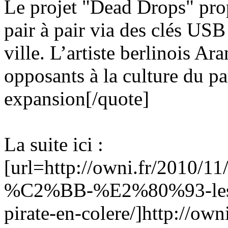
Le projet "Dead Drops" prop
pair à pair via des clés USB
ville. L’artiste berlinois Ar
opposants à la culture du pa
expansion[/quote]
La suite ici :
[url=http://owni.fr/2010/
%C2%BB-%E2%80%93-les-
pirate-en-colere/]http://o