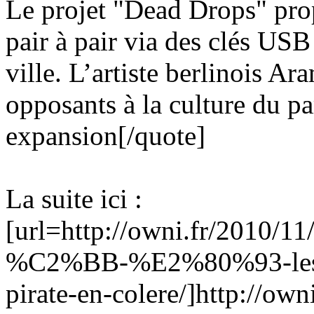
Le projet "Dead Drops" prop
pair à pair via des clés USB
ville. L’artiste berlinois Ar
opposants à la culture du pa
expansion[/quote]
La suite ici :
[url=http://owni.fr/2010/
%C2%BB-%E2%80%93-les-
pirate-en-colere/]http://o