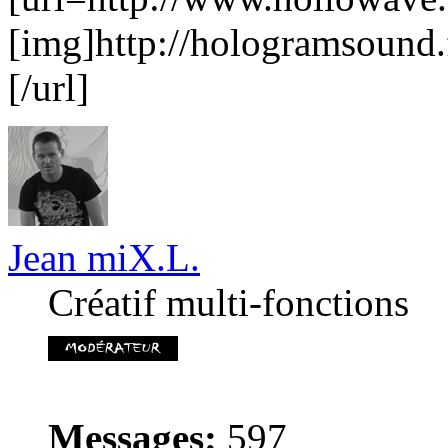
[img]http://hologramsound.
[/url]
Jean miX.L.
Créatif multi-fonctions
Messages:
597