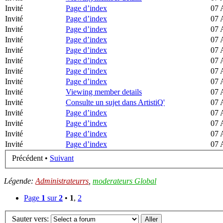
Invité
Page d’index
07 
Invité
Page d’index
07 
Invité
Page d’index
07 
Invité
Page d’index
07 
Invité
Page d’index
07 
Invité
Page d’index
07 
Invité
Page d’index
07 
Invité
Page d’index
07 
Invité
Viewing member details
07 
Invité
Consulte un sujet dans ArtistiQ'
07 
Invité
Page d’index
07 
Invité
Page d’index
07 
Invité
Page d’index
07 
Invité
Page d’index
07 
Précédent •
Suivant
Légende:
Administrateurrs
,
moderateurs Global
Page
1
sur
2
•
1
,
2
Sauter vers: