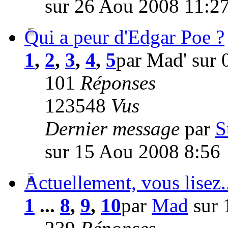
sur 26 Aou 2008 11:2
Qui a peur d'Edgar Poe ?
1
,
2
,
3
,
4
,
5
par Mad' sur
101
Réponses
123548
Vus
Dernier message
par
S
sur 15 Aou 2008 8:56
Actuellement, vous lisez.
1
...
8
,
9
,
10
par
Mad
sur 