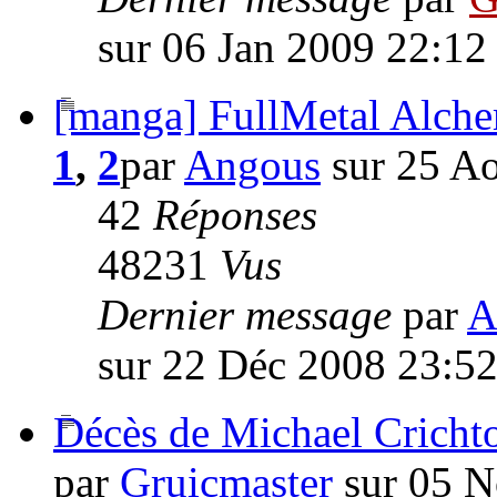
sur 06 Jan 2009 22:12
[manga] FullMetal Alche
1
,
2
par
Angous
sur 25 A
42
Réponses
48231
Vus
Dernier message
par
A
sur 22 Déc 2008 23:5
Décès de Michael Cricht
par
Gruicmaster
sur 05 N