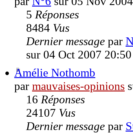
par
N°6
sur 05 Nov 2004
5
Réponses
8484
Vus
Dernier message
par
N
sur 04 Oct 2007 20:50
Amélie Nothomb
par
mauvaises-opinions
s
16
Réponses
24107
Vus
Dernier message
par
S