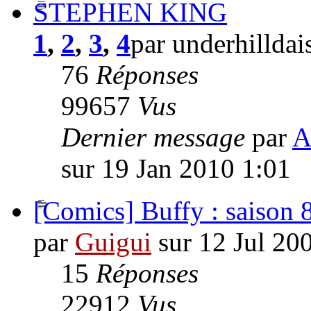
STEPHEN KING
1
,
2
,
3
,
4
par underhillda
76
Réponses
99657
Vus
Dernier message
par
A
sur 19 Jan 2010 1:01
[Comics] Buffy : saison 
par
Guigui
sur 12 Jul 20
15
Réponses
22912
Vus