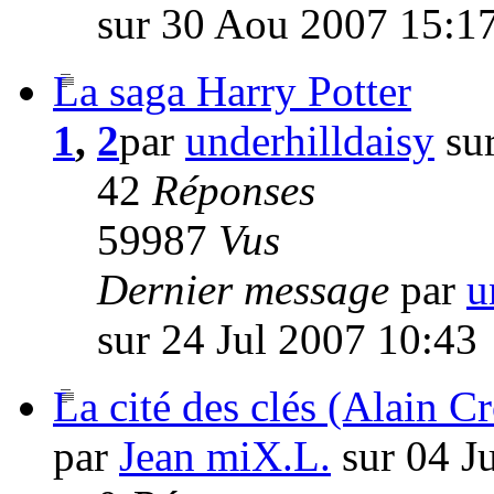
sur 30 Aou 2007 15:1
La saga Harry Potter
1
,
2
par
underhilldaisy
sur
42
Réponses
59987
Vus
Dernier message
par
u
sur 24 Jul 2007 10:43
La cité des clés (Alain Cr
par
Jean miX.L.
sur 04 J