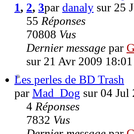
1
,
2
,
3
par
danaly
sur 25 
55
Réponses
70808
Vus
Dernier message
par
G
sur 21 Avr 2009 18:01
Les perles de BD Trash
par
Mad_Dog
sur 04 Jul
4
Réponses
7832
Vus
Dernier message
par
G