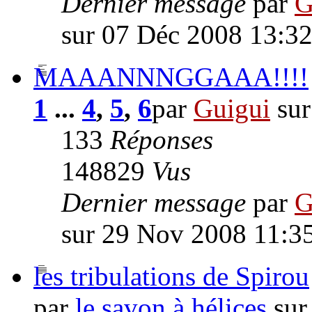
Dernier message
par
G
sur 07 Déc 2008 13:3
MAAANNNGGAAA!!!!
1
...
4
,
5
,
6
par
Guigui
sur
133
Réponses
148829
Vus
Dernier message
par
G
sur 29 Nov 2008 11:3
les tribulations de Spirou
par
le savon à hélices
sur