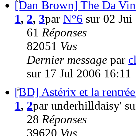
[Dan Brown] The Da Vinci
1
,
2
,
3
par
N°6
sur 02 Jui
61
Réponses
82051
Vus
Dernier message
par
c
sur 17 Jul 2006 16:11
[BD] Astérix et la rentrée
1
,
2
par underhilldaisy' s
28
Réponses
39620
Vus