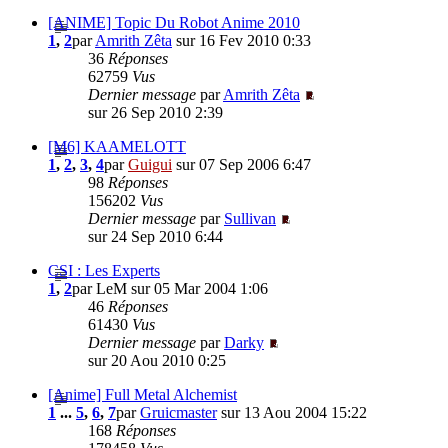
[ANIME] Topic Du Robot Anime 2010
1
,
2
par
Amrith Zêta
sur 16 Fev 2010 0:33
36
Réponses
62759
Vus
Dernier message
par
Amrith Zêta
sur 26 Sep 2010 2:39
[M6] KAAMELOTT
1
,
2
,
3
,
4
par
Guigui
sur 07 Sep 2006 6:47
98
Réponses
156202
Vus
Dernier message
par
Sullivan
sur 24 Sep 2010 6:44
CSI : Les Experts
1
,
2
par LeM sur 05 Mar 2004 1:06
46
Réponses
61430
Vus
Dernier message
par
Darky
sur 20 Aou 2010 0:25
[Anime] Full Metal Alchemist
1
...
5
,
6
,
7
par
Gruicmaster
sur 13 Aou 2004 15:22
168
Réponses