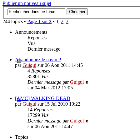
Publier un nouveau sujet
244 topics •
Page
1
sur
3
•
1
,
2
,
3
Announcements
Réponses
Vus
Dernier message
Abandonnez le navire !
par
Guigui
sur 06 Aou 2011 14:45
4
Réponses
35801
Vus
Dernier message
par
Guigui
sur 04 Mar 2012 17:05
[AMC] WALKING DEAD
par
Guigui
sur 15 Jul 2010 19:22
14
Réponses
17299
Vus
Dernier message
par
Guigui
sur 06 Aou 2011 14:47
Topics