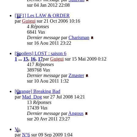
sur 04 Jan 2012 22:08
[TF1] Les LAW & ORDER
par
Guigui
sur 21 Oct 2006 10:16
4
Réponses
6841
Vus
Dernier message
par
Charisman
sur 16 Aou 2011 23:22
[Spoilers] LOST : saison 6
1
...
15
,
16
,
17
par
Guigui
sur 15 Mai 2009 0:12
417
Réponses
389768
Vus
Dernier message
par
Zmaster
sur 10 Aou 2011 1:32
[Orange] Breaking Bad
par
Mad_Dog
sur 27 Jul 2008 14:21
13
Réponses
17439
Vus
Dernier message
par
Angous
sur 20 Avr 2011 23:27
V
par
N°6
sur 09 Sep 2009 1:04