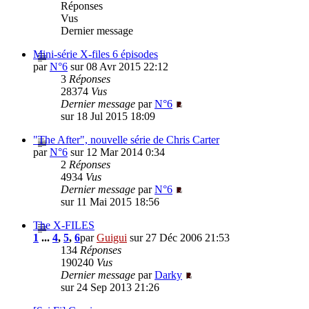
Réponses
Vus
Dernier message
Mini-série X-files 6 épisodes
par
N°6
sur 08 Avr 2015 22:12
3
Réponses
28374
Vus
Dernier message
par
N°6
sur 18 Jul 2015 18:09
"The After", nouvelle série de Chris Carter
par
N°6
sur 12 Mar 2014 0:34
2
Réponses
4934
Vus
Dernier message
par
N°6
sur 11 Mai 2015 18:56
The X-FILES
1
...
4
,
5
,
6
par
Guigui
sur 27 Déc 2006 21:53
134
Réponses
190240
Vus
Dernier message
par
Darky
sur 24 Sep 2013 21:26