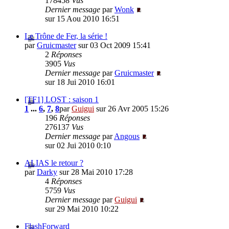
178458
Vus
Dernier message
par
Wonk
sur 15 Aou 2010 16:51
Le Trône de Fer, la série !
par
Gruicmaster
sur 03 Oct 2009 15:41
2
Réponses
3905
Vus
Dernier message
par
Gruicmaster
sur 18 Jui 2010 16:01
[TF1] LOST : saison 1
1
...
6
,
7
,
8
par
Guigui
sur 26 Avr 2005 15:26
196
Réponses
276137
Vus
Dernier message
par
Angous
sur 02 Jui 2010 0:10
ALIAS le retour ?
par
Darky
sur 28 Mai 2010 17:28
4
Réponses
5759
Vus
Dernier message
par
Guigui
sur 29 Mai 2010 10:22
FlashForward