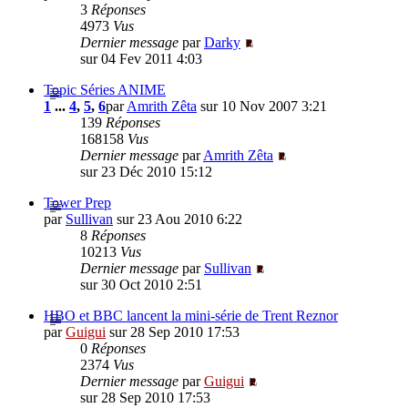
3
Réponses
4973
Vus
Dernier message
par
Darky
sur 04 Fev 2011 4:03
Topic Séries ANIME
1
...
4
,
5
,
6
par
Amrith Zêta
sur 10 Nov 2007 3:21
139
Réponses
168158
Vus
Dernier message
par
Amrith Zêta
sur 23 Déc 2010 15:12
Tower Prep
par
Sullivan
sur 23 Aou 2010 6:22
8
Réponses
10213
Vus
Dernier message
par
Sullivan
sur 30 Oct 2010 2:51
HBO et BBC lancent la mini-série de Trent Reznor
par
Guigui
sur 28 Sep 2010 17:53
0
Réponses
2374
Vus
Dernier message
par
Guigui
sur 28 Sep 2010 17:53