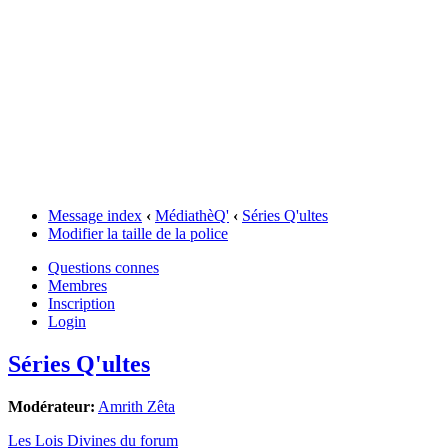
Message index
‹
MédiathèQ'
‹
Séries Q'ultes
Modifier la taille de la police
Questions connes
Membres
Inscription
Login
Séries Q'ultes
Modérateur:
Amrith Zêta
Les Lois Divines du forum