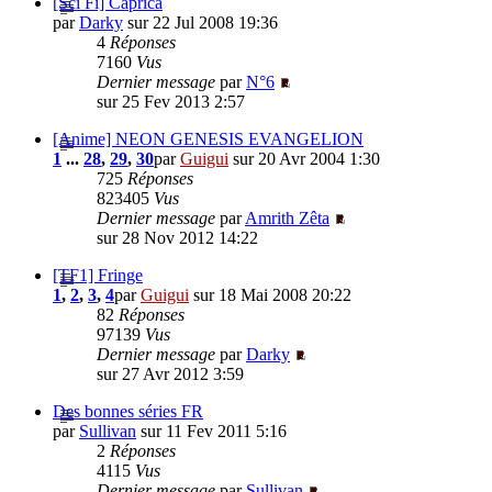
[Sci Fi] Caprica
par
Darky
sur 22 Jul 2008 19:36
4
Réponses
7160
Vus
Dernier message
par
N°6
sur 25 Fev 2013 2:57
[Anime] NEON GENESIS EVANGELION
1
...
28
,
29
,
30
par
Guigui
sur 20 Avr 2004 1:30
725
Réponses
823405
Vus
Dernier message
par
Amrith Zêta
sur 28 Nov 2012 14:22
[TF1] Fringe
1
,
2
,
3
,
4
par
Guigui
sur 18 Mai 2008 20:22
82
Réponses
97139
Vus
Dernier message
par
Darky
sur 27 Avr 2012 3:59
Des bonnes séries FR
par
Sullivan
sur 11 Fev 2011 5:16
2
Réponses
4115
Vus
Dernier message
par
Sullivan