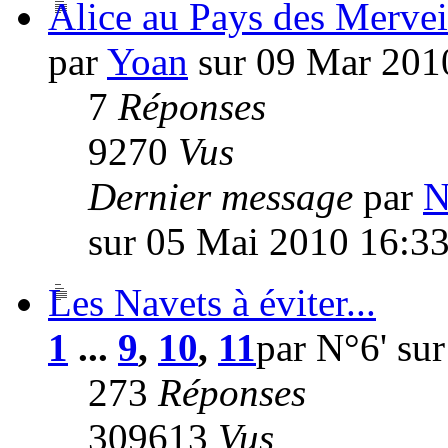
Alice au Pays des Mervei
par
Yoan
sur 09 Mar 201
7
Réponses
9270
Vus
Dernier message
par
N
sur 05 Mai 2010 16:3
Les Navets à éviter...
1
...
9
,
10
,
11
par N°6' su
273
Réponses
309613
Vus