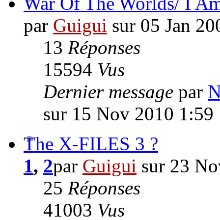
War Of The Worlds/ I A
par
Guigui
sur 05 Jan 20
13
Réponses
15594
Vus
Dernier message
par
N
sur 15 Nov 2010 1:59
The X-FILES 3 ?
1
,
2
par
Guigui
sur 23 No
25
Réponses
41003
Vus