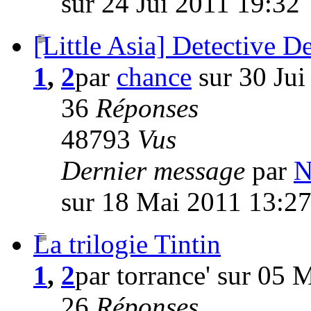
sur 24 Jui 2011 19:32
[Little Asia] Detective D
1
,
2
par
chance
sur 30 Jui
36
Réponses
48793
Vus
Dernier message
par
N
sur 18 Mai 2011 13:2
La trilogie Tintin
1
,
2
par torrance' sur 05 
26
Réponses