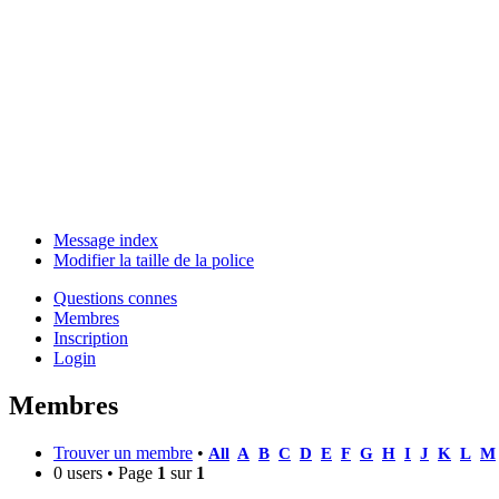
Message index
Modifier la taille de la police
Questions connes
Membres
Inscription
Login
Membres
Trouver un membre
•
All
A
B
C
D
E
F
G
H
I
J
K
L
M
0 users • Page
1
sur
1