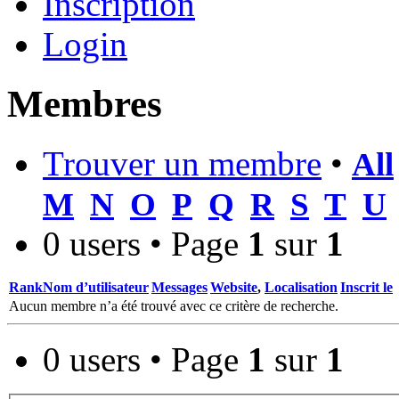
Inscription
Login
Membres
Trouver un membre
•
All
M
N
O
P
Q
R
S
T
U
0 users • Page
1
sur
1
Rank
Nom d’utilisateur
Messages
Website
,
Localisation
Inscrit le
Aucun membre n’a été trouvé avec ce critère de recherche.
0 users • Page
1
sur
1