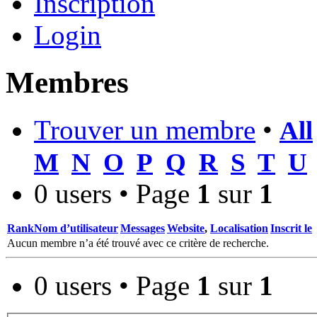
Inscription
Login
Membres
Trouver un membre
•
All
M
N
O
P
Q
R
S
T
U
0 users • Page
1
sur
1
Rank
Nom d’utilisateur
Messages
Website
,
Localisation
Inscrit le
Aucun membre n’a été trouvé avec ce critère de recherche.
0 users • Page
1
sur
1