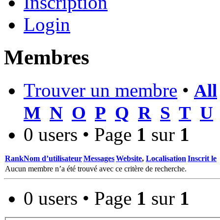
Inscription
Login
Membres
Trouver un membre
•
All
M
N
O
P
Q
R
S
T
U
0 users • Page
1
sur
1
Rank
Nom d’utilisateur
Messages
Website
,
Localisation
Inscrit le
Aucun membre n’a été trouvé avec ce critère de recherche.
0 users • Page
1
sur
1