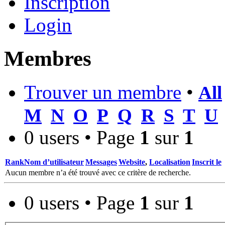
Inscription
Login
Membres
Trouver un membre
•
All
M
N
O
P
Q
R
S
T
U
0 users • Page
1
sur
1
Rank
Nom d’utilisateur
Messages
Website
,
Localisation
Inscrit le
Aucun membre n’a été trouvé avec ce critère de recherche.
0 users • Page
1
sur
1