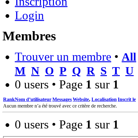
Inscription
Login
Membres
Trouver un membre
•
All
M
N
O
P
Q
R
S
T
U
0 users • Page
1
sur
1
Rank
Nom d’utilisateur
Messages
Website
,
Localisation
Inscrit le
Aucun membre n’a été trouvé avec ce critère de recherche.
0 users • Page
1
sur
1