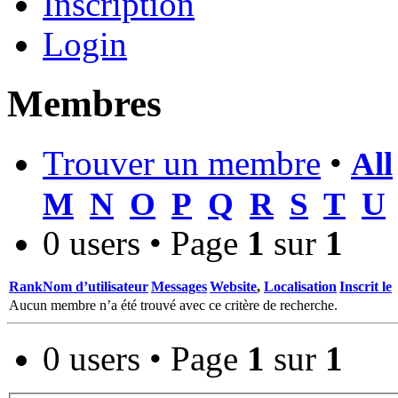
Inscription
Login
Membres
Trouver un membre
•
All
M
N
O
P
Q
R
S
T
U
0 users • Page
1
sur
1
Rank
Nom d’utilisateur
Messages
Website
,
Localisation
Inscrit le
Aucun membre n’a été trouvé avec ce critère de recherche.
0 users • Page
1
sur
1