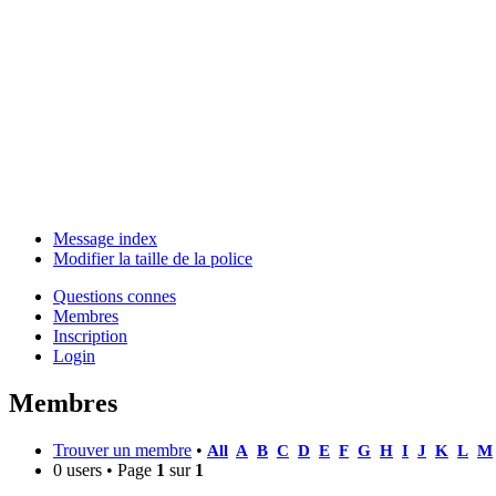
Message index
Modifier la taille de la police
Questions connes
Membres
Inscription
Login
Membres
Trouver un membre
•
All
A
B
C
D
E
F
G
H
I
J
K
L
M
0 users • Page
1
sur
1