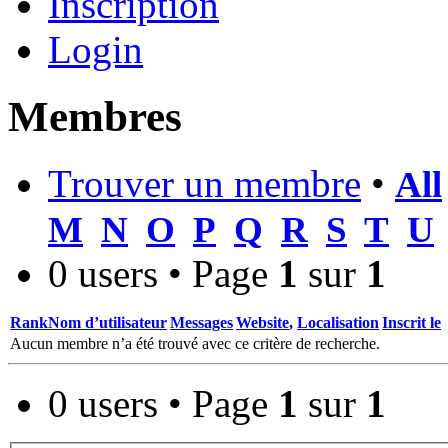
Inscription
Login
Membres
Trouver un membre
•
All
M
N
O
P
Q
R
S
T
U
0 users • Page
1
sur
1
Rank
Nom d’utilisateur
Messages
Website
,
Localisation
Inscrit le
Aucun membre n’a été trouvé avec ce critère de recherche.
0 users • Page
1
sur
1