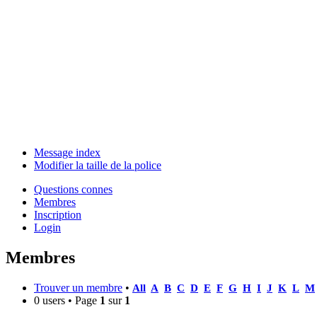
Message index
Modifier la taille de la police
Questions connes
Membres
Inscription
Login
Membres
Trouver un membre
•
All
A
B
C
D
E
F
G
H
I
J
K
L
M
0 users • Page
1
sur
1