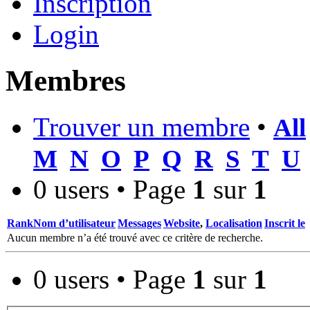
Inscription
Login
Membres
Trouver un membre
•
All
M
N
O
P
Q
R
S
T
U
0 users • Page
1
sur
1
Rank
Nom d’utilisateur
Messages
Website
,
Localisation
Inscrit le
Aucun membre n’a été trouvé avec ce critère de recherche.
0 users • Page
1
sur
1