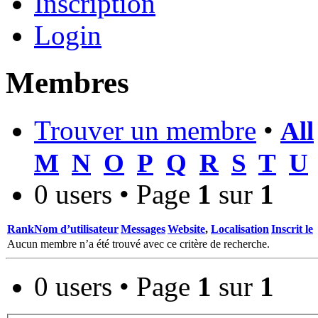
Inscription
Login
Membres
Trouver un membre
•
All
M
N
O
P
Q
R
S
T
U
0 users • Page
1
sur
1
Rank
Nom d’utilisateur
Messages
Website
,
Localisation
Inscrit le
Aucun membre n’a été trouvé avec ce critère de recherche.
0 users • Page
1
sur
1