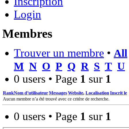
Inscription
Login
Membres
Trouver un membre
•
All
M
N
O
P
Q
R
S
T
U
0 users • Page
1
sur
1
Rank
Nom d’utilisateur
Messages
Website
,
Localisation
Inscrit le
Aucun membre n’a été trouvé avec ce critère de recherche.
0 users • Page
1
sur
1