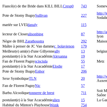
Fiancé(e) de the Bride dans KILL BILL
Cresp0
743
Somewh
http://
Pote de Stomy Bugsy
Sullivan
227
Sodali
mariée sur LVEI
danaly
115
http://
lecteur de Closer
alisonbing
87
lyon
Nègre de BHL
Zarathoustra
292
Maiso
Maître à penser de JC Van damme
c_bolavienon
179
Meilleur(e) ami(e) d'une Gillyenne
ally
13
belgiu
postulant(e) à la Star Acacadémie
Alexanna
19
Fan de Florent Pagny
scisciula
55
Metz
postulant(e) à la Star Acacadémie
Elodie
17
Pote de Stomy Bugsy
Enhor
206
http:/
Sexe Symbolique
TLN
20
Auxer
Fan de Florent Pagny
Nic
57
Soit M
Barbu Alcoolique
tonnerre de brest
711
Saône
postulant(e) à la Star Acacadémie
alien
15
La Ga
Habitué du Minton's Playhouse
Wonk
754