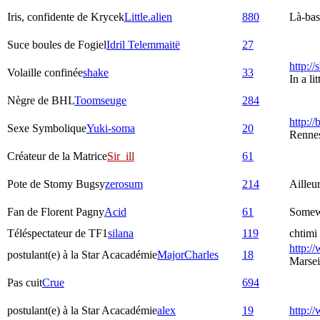
Iris, confidente de Krycek
Little.alien
880
Là-bas,
Suce boules de Fogiel
Idril Telemmaitë
27
http:/
Volaille confinée
shake
33
In a l
Nègre de BHL
Toomseuge
284
http://
Sexe Symbolique
Yuki-soma
20
Rennes
Créateur de la Matrice
Sir_ill
61
Pote de Stomy Bugsy
zerosum
214
Ailleu
Fan de Florent Pagny
Acid
61
Somew
Téléspectateur de TF1
silana
119
chtimi 
http://
postulant(e) à la Star Acacadémie
MajorCharles
18
Marsei
Pas cuit
Crue
694
postulant(e) à la Star Acacadémie
alex
19
http:/