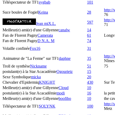
Téléspectateur de TF1
sygbab
101
http:/
Suce boules de Fogiel
Keina
28
76
http:
597
Jean miX.L.
71
Meilleur(e) ami(e) d'une Gillyenne
canalw
14
Fan de Florent Pagny
Camerata
61
Longvi
Fan de Florent Pagny
D N.A. M
74
Volaille confinée
Fox16
31
http:/
Animateur de "La Ferme" sur TF1
daphne
35
Nîmes
Troll de synthèse
Nickname
51
75
postulant(e) à la Star Acacadémie
Ogourietz
15
Sexe Symbolique
micka
20
Chevalier d'Epidermiq
KNIGHT
430
Sur Te
Meilleur(e) ami(e) d'une Gillyenne
Cloud
10
postulant(e) à la Star Acacadémie
modi
16
la peti
Meilleur(e) ami(e) d'une Gillyenne
boofibo
10
the ca
http:/
Téléspectateur de TF1
SOLYNK
100
Metz