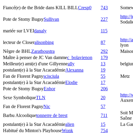
Fiancé(e) de the Bride dans KILL BILL
Cresp0
743
Somewh
http://
Pote de Stomy Bugsy
Sullivan
227
Sodali
mariée sur LVEI
danaly
115
http://
lecteur de Closer
alisonbing
87
lyon
Nègre de BHL
Zarathoustra
292
Maiso
Maître à penser de JC Van damme
c_bolavienon
179
Meilleur(e) ami(e) d'une Gillyenne
ally
13
belgiu
postulant(e) à la Star Acacadémie
Alexanna
19
Fan de Florent Pagny
scisciula
55
Metz
postulant(e) à la Star Acacadémie
Elodie
17
Pote de Stomy Bugsy
Enhor
206
http:/
Sexe Symbolique
TLN
20
Auxer
Fan de Florent Pagny
Nic
57
Soit M
Barbu Alcoolique
tonnerre de brest
711
Saône
postulant(e) à la Star Acacadémie
alien
15
La Ga
Habitué du Minton's Playhouse
Wonk
754