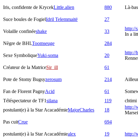
Iris, confidente de Krycek
Little.alien
880
Là-bas,
Suce boules de Fogiel
Idril Telemmaitë
27
http:/
Volaille confinée
shake
33
In a l
Nègre de BHL
Toomseuge
284
http://
Sexe Symbolique
Yuki-soma
20
Rennes
Créateur de la Matrice
Sir_ill
61
Pote de Stomy Bugsy
zerosum
214
Ailleu
Fan de Florent Pagny
Acid
61
Somew
Téléspectateur de TF1
silana
119
chtimi 
http://
postulant(e) à la Star Acacadémie
MajorCharles
18
Marsei
Pas cuit
Crue
694
postulant(e) à la Star Acacadémie
alex
19
http:/