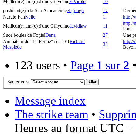
Meilleur(e) ami(e) d'une Gillyenne
ElVirolo
10
postulant(e) à la Star Acacadémie
el gringo
17
Derrièr
Naruto Fan
Nelle
1
http:/
http:/
Meilleur(e) ami(e) d'une Gillyenne
davidlaw
11
Paris
Suce boules de Fogiel
Dena
27
Une pet
Animateur de "La Ferme" sur TF1
Richard
http:/
38
Mesplède
Bayon
123 users •
Page
1
sur
2
Sauter vers:
Message index
The strike team
•
Supprim
Heures au format UTC + 