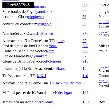
890
Overlo
torrance
Suce boules de Fogiel
yannickhk
29
hong 
lecteur de Closer
pippinvert
76
Paris
http:/
cerveau du consortium
strughold
30
Tunisi
http://
Nominé(e) aux Oscars
LeMartien
876
02 80 
Animateur de "La Ferme" sur TF1
genny
37
Prof de gratte de Jimi Hendrix
Yoan
388
Miles
Clone de Benoît Poelvoorde
Retro
982
trou d
Fan de Florent Pagny
simkamil
67
Clone de Benoît Poelvoorde
Polonours
918
http:/
postulant(e) à la Star Acacadémie
haibane
19
Seven
Téléspectateur de TF1
KiKiJ
110
Esson
http://j
Animateur de "La Ferme" sur TF1
Jack des Brumes
38
Never
Maître à penser de JC Van damme
Kritschgau
165
Jamais pris au radar
underhilldaisy
1856
Bdx