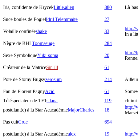
Iris, confidente de Krycek
Little.alien
880
Là-bas,
Suce boules de Fogiel
Idril Telemmaitë
27
http:/
Volaille confinée
shake
33
In a l
Nègre de BHL
Toomseuge
284
http://
Sexe Symbolique
Yuki-soma
20
Rennes
Créateur de la Matrice
Sir_ill
61
Pote de Stomy Bugsy
zerosum
214
Ailleu
Fan de Florent Pagny
Acid
61
Somew
Téléspectateur de TF1
silana
119
chtimi 
http://
postulant(e) à la Star Acacadémie
MajorCharles
18
Marsei
Pas cuit
Crue
694
postulant(e) à la Star Acacadémie
alex
19
http:/