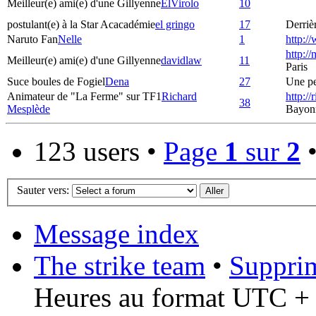
Meilleur(e) ami(e) d'une Gillyenne
ElVirolo
10
postulant(e) à la Star Acacadémie
el gringo
17
Derrièr
Naruto Fan
Nelle
1
http:/
http:/
Meilleur(e) ami(e) d'une Gillyenne
davidlaw
11
Paris
Suce boules de Fogiel
Dena
27
Une pet
Animateur de "La Ferme" sur TF1
Richard
http:/
38
Mesplède
Bayon
123 users •
Page
1
sur
2
Sauter vers:
Message index
The strike team
•
Supprim
Heures au format UTC + 