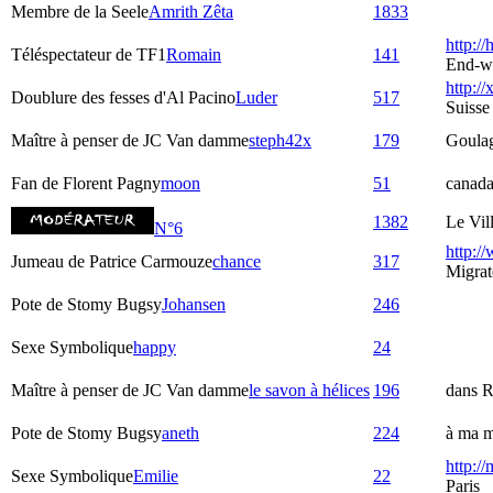
Membre de la Seele
Amrith Zêta
1833
http:/
Téléspectateur de TF1
Romain
141
End-w
http://
Doublure des fesses d'Al Pacino
Luder
517
Suisse
Maître à penser de JC Van damme
steph42x
179
Goula
Fan de Florent Pagny
moon
51
canad
1382
Le Vil
N°6
http:/
Jumeau de Patrice Carmouze
chance
317
Migrat
Pote de Stomy Bugsy
Johansen
246
Sexe Symbolique
happy
24
Maître à penser de JC Van damme
le savon à hélices
196
dans R
Pote de Stomy Bugsy
aneth
224
à ma m
http:/
Sexe Symbolique
Emilie
22
Paris