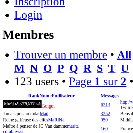
Inscription
Login
Membres
Trouver un membre
•
All
M
N
O
P
Q
R
S
T
U
123 users •
Page
1
sur
2
Rank
Nom d’utilisateur
Messages
http:/
6213
Guigui
Twin 
Jamais pris au radar
Mad
3252
Bensa
Reine gaffeuse des elfes
MaRiNa
950
Middle
Maître à penser de JC Van damme
marita
160
France
corabuvias