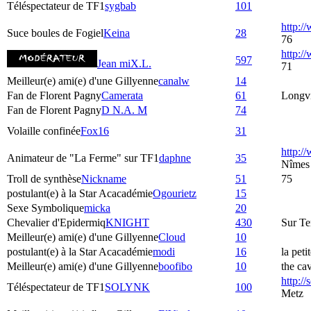
Téléspectateur de TF1
sygbab
101
http:/
Suce boules de Fogiel
Keina
28
76
http:
597
Jean miX.L.
71
Meilleur(e) ami(e) d'une Gillyenne
canalw
14
Fan de Florent Pagny
Camerata
61
Longvi
Fan de Florent Pagny
D N.A. M
74
Volaille confinée
Fox16
31
http:/
Animateur de "La Ferme" sur TF1
daphne
35
Nîmes
Troll de synthèse
Nickname
51
75
postulant(e) à la Star Acacadémie
Ogourietz
15
Sexe Symbolique
micka
20
Chevalier d'Epidermiq
KNIGHT
430
Sur Te
Meilleur(e) ami(e) d'une Gillyenne
Cloud
10
postulant(e) à la Star Acacadémie
modi
16
la peti
Meilleur(e) ami(e) d'une Gillyenne
boofibo
10
the ca
http:/
Téléspectateur de TF1
SOLYNK
100
Metz