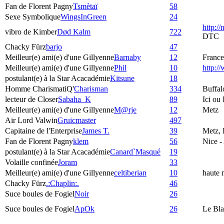
Fan de Florent Pagny
Tsmètaï
58
Sexe Symbolique
WingsInGreen
24
http:/
vibro de Kimber
Død Kalm
722
DTC
Chacky Fürz
barjo
47
Meilleur(e) ami(e) d'une Gillyenne
Barnaby
12
France
Meilleur(e) ami(e) d'une Gillyenne
Phil
10
http:
postulant(e) à la Star Acacadémie
Kitsune
18
Homme CharismatiQ'
Charisman
334
Buffal
lecteur de Closer
Sabaha_K
89
Ici ou
Meilleur(e) ami(e) d'une Gillyenne
M@rje
12
Metz
Air Lord Valwin
Gruicmaster
497
Capitaine de l'Enterprise
James T.
39
Metz, 
Fan de Florent Pagny
klem
56
Nice -
postulant(e) à la Star Acacadémie
Canard`Masqué
19
Volaille confinée
Joram
33
Meilleur(e) ami(e) d'une Gillyenne
celtiberian
10
haute 
Chacky Fürz
.:Chaplin:.
46
Suce boules de Fogiel
Noir
26
Suce boules de Fogiel
ApOk
26
Le Bla