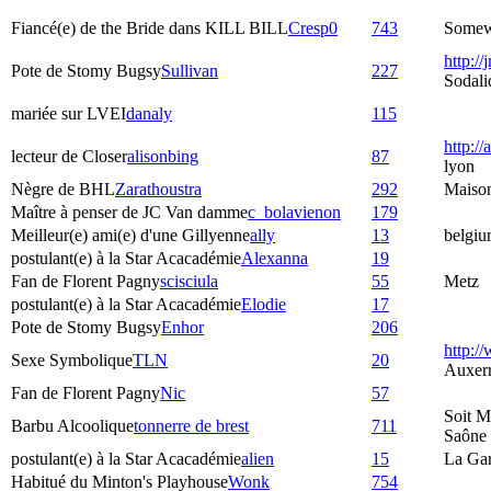
Fiancé(e) de the Bride dans KILL BILL
Cresp0
743
Somewh
http://
Pote de Stomy Bugsy
Sullivan
227
Sodali
mariée sur LVEI
danaly
115
http://
lecteur de Closer
alisonbing
87
lyon
Nègre de BHL
Zarathoustra
292
Maiso
Maître à penser de JC Van damme
c_bolavienon
179
Meilleur(e) ami(e) d'une Gillyenne
ally
13
belgiu
postulant(e) à la Star Acacadémie
Alexanna
19
Fan de Florent Pagny
scisciula
55
Metz
postulant(e) à la Star Acacadémie
Elodie
17
Pote de Stomy Bugsy
Enhor
206
http:/
Sexe Symbolique
TLN
20
Auxer
Fan de Florent Pagny
Nic
57
Soit M
Barbu Alcoolique
tonnerre de brest
711
Saône
postulant(e) à la Star Acacadémie
alien
15
La Ga
Habitué du Minton's Playhouse
Wonk
754