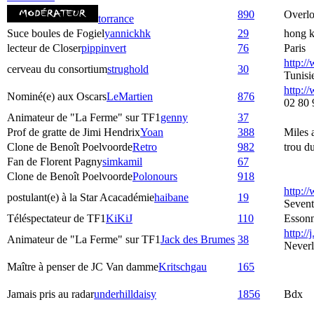
890
Overlo
torrance
Suce boules de Fogiel
yannickhk
29
hong 
lecteur de Closer
pippinvert
76
Paris
http:/
cerveau du consortium
strughold
30
Tunisi
http://
Nominé(e) aux Oscars
LeMartien
876
02 80 
Animateur de "La Ferme" sur TF1
genny
37
Prof de gratte de Jimi Hendrix
Yoan
388
Miles
Clone de Benoît Poelvoorde
Retro
982
trou d
Fan de Florent Pagny
simkamil
67
Clone de Benoît Poelvoorde
Polonours
918
http:/
postulant(e) à la Star Acacadémie
haibane
19
Seven
Téléspectateur de TF1
KiKiJ
110
Esson
http://j
Animateur de "La Ferme" sur TF1
Jack des Brumes
38
Never
Maître à penser de JC Van damme
Kritschgau
165
Jamais pris au radar
underhilldaisy
1856
Bdx