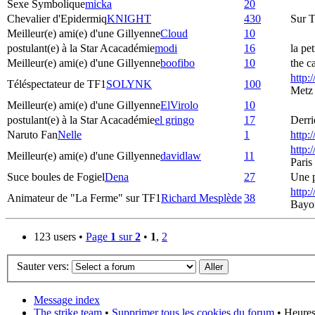
Sexe Symbolique
micka
20
Chevalier d'Epidermiq
KNIGHT
430
Sur T
Meilleur(e) ami(e) d'une Gillyenne
Cloud
10
postulant(e) à la Star Acacadémie
modi
16
la pe
Meilleur(e) ami(e) d'une Gillyenne
boofibo
10
the c
http:
Téléspectateur de TF1
SOLYNK
100
Metz
Meilleur(e) ami(e) d'une Gillyenne
ElVirolo
10
postulant(e) à la Star Acacadémie
el gringo
17
Derri
Naruto Fan
Nelle
1
http:
http:
Meilleur(e) ami(e) d'une Gillyenne
davidlaw
11
Paris
Suce boules de Fogiel
Dena
27
Une p
http:
Animateur de "La Ferme" sur TF1
Richard Mesplède
38
Bayo
123 users •
Page
1
sur
2
•
1
,
2
Sauter vers:
Message index
The strike team
•
Supprimer tous les cookies du forum
• Heures