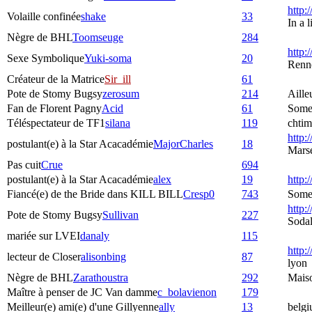
http:
Volaille confinée
shake
33
In a 
Nègre de BHL
Toomseuge
284
http:
Sexe Symbolique
Yuki-soma
20
Renne
Créateur de la Matrice
Sir_ill
61
Pote de Stomy Bugsy
zerosum
214
Aille
Fan de Florent Pagny
Acid
61
Some
Téléspectateur de TF1
silana
119
chtim
http:/
postulant(e) à la Star Acacadémie
MajorCharles
18
Marse
Pas cuit
Crue
694
postulant(e) à la Star Acacadémie
alex
19
http:
Fiancé(e) de the Bride dans KILL BILL
Cresp0
743
Somew
http:
Pote de Stomy Bugsy
Sullivan
227
Sodal
mariée sur LVEI
danaly
115
http:
lecteur de Closer
alisonbing
87
lyon
Nègre de BHL
Zarathoustra
292
Mais
Maître à penser de JC Van damme
c_bolavienon
179
Meilleur(e) ami(e) d'une Gillyenne
ally
13
belgi