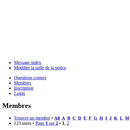
Message index
Modifier la taille de la police
Questions connes
Membres
Inscription
Login
Membres
Trouver un membre
•
All
A
B
C
D
E
F
G
H
I
J
K
L
M
123 users •
Page
1
sur
2
•
1
,
2