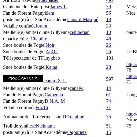
Air Lord Valwin
Gruicmaster
497
Capitaine de l'Enterprise
James T.
39
Metz,
Fan de Florent Pagny
klem
56
Nice 
postulant(e) à la Star Acacadémie
Canard`Masqué
19
Volaille confinée
Joram
33
Meilleur(e) ami(e) d'une Gillyenne
celtiberian
10
haute
Chacky Fürz
.:Chaplin:.
46
Suce boules de Fogiel
Noir
26
Suce boules de Fogiel
ApOk
26
Le Bl
Téléspectateur de TF1
sygbab
101
http:
Suce boules de Fogiel
Keina
28
76
http
597
Jean miX.L.
71
Meilleur(e) ami(e) d'une Gillyenne
canalw
14
Fan de Florent Pagny
Camerata
61
Longv
Fan de Florent Pagny
D N.A. M
74
Volaille confinée
Fox16
31
http:
Animateur de "La Ferme" sur TF1
daphne
35
Nîme
Troll de synthèse
Nickname
51
75
postulant(e) à la Star Acacadémie
Ogourietz
15