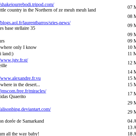
//shakeiourrebodi.tripod.com/
07 
little country in the Northern of ze meuh meuh land
08 
//blogs.aol.fr/laurentbarros/sries-news/
09 
s base stellaire 35
09 
urs
09 
where only I know
10 
i land:)
11 
/www.jstv.fr.st/
12 
ille
14 
//www.alexandre.fr.vu
15 
here in the desert...
15 
//jmscom.free.fr/miracles/
17 
idas Quaerito
29 
//alisonbing.deviantart.com/
29 
on dorée de Samarkand
04 A
13 A
um all the way baby!
18 A