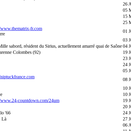
26 A
05 
15 
25 
//www.thematrix-fr.com
01 J
rre
03 J
Mille sabord, résident du Sirius, actuellement amarré quai de Saône
04 J
arenne Colombes (92)
19 J
23 J
24 J
05 J
//niptuckfrance.com
08 J
10 J
ce
10 J
://www.24-countdown.com/24um
19 J
20 J
lo '66
24 J
u Là
27 J
06 