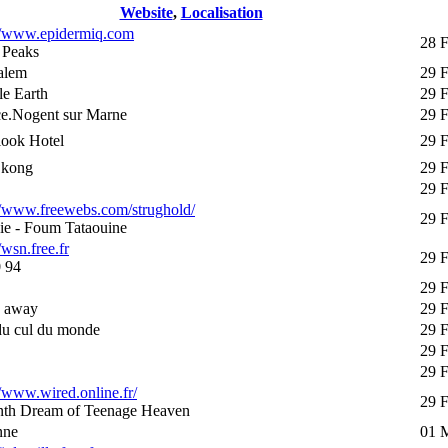
Website
,
Localisation
://www.epidermiq.com
28 F
 Peaks
alem
29 
e Earth
29 
ce.Nogent sur Marne
29 
look Hotel
29 
 kong
29 
29 
//www.freewebs.com/strughold/
29 
ie - Foum Tataouine
/wsn.free.fr
29 
 94
29 
s away
29 
du cul du monde
29 
29 
29 
//www.wired.online.fr/
29 
nth Dream of Teenage Heaven
nne
01 