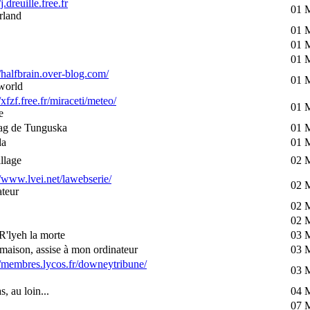
/j.dreuille.free.fr
01 
rland
01 
01 
01 
//halfbrain.over-blog.com/
01 
world
/xfzf.free.fr/miraceti/meteo/
01 
e
ag de Tunguska
01 
da
01 
llage
02 
//www.lvei.net/lawebserie/
02 
teur
02 
02 
R'lyeh la morte
03 
maison, assise à mon ordinateur
03 
//membres.lycos.fr/downeytribune/
03 
s, au loin...
04 
07 