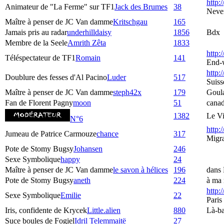
http:/
Animateur de "La Ferme" sur TF1
Jack des Brumes
38
Neve
Maître à penser de JC Van damme
Kritschgau
165
Jamais pris au radar
underhilldaisy
1856
Bdx
Membre de la Seele
Amrith Zêta
1833
http:
Téléspectateur de TF1
Romain
141
End-
http:/
Doublure des fesses d'Al Pacino
Luder
517
Suiss
Maître à penser de JC Van damme
steph42x
179
Goul
Fan de Florent Pagny
moon
51
cana
1382
Le Vi
N°6
http:
Jumeau de Patrice Carmouze
chance
317
Migra
Pote de Stomy Bugsy
Johansen
246
Sexe Symbolique
happy
24
Maître à penser de JC Van damme
le savon à hélices
196
dans 
Pote de Stomy Bugsy
aneth
224
à ma 
http:
Sexe Symbolique
Emilie
22
Paris
Iris, confidente de Krycek
Little.alien
880
Là-ba
Suce boules de Fogiel
Idril Telemmaitë
27