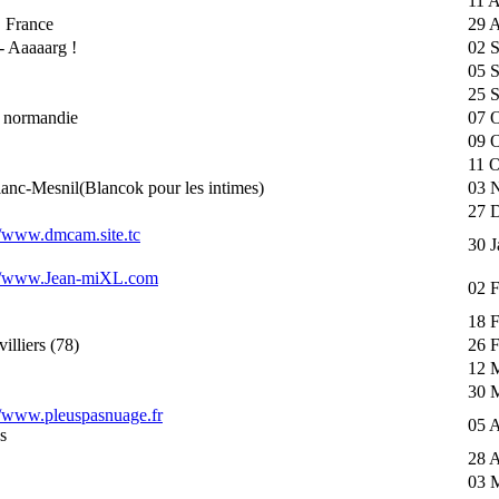
11 
 France
29 
- Aaaaarg !
02 
05 
25 S
 normandie
07 O
09 O
11 O
anc-Mesnil(Blancok pour les intimes)
03 
27 
//www.dmcam.site.tc
30 J
://www.Jean-miXL.com
02 
18 
illiers (78)
26 
12 
30 
//www.pleuspasnuage.fr
05 A
s
28 A
03 