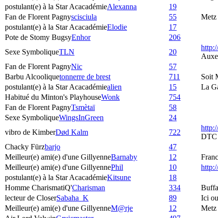
postulant(e) à la Star Acacadémie
Alexanna
19
Fan de Florent Pagny
scisciula
55
Metz
postulant(e) à la Star Acacadémie
Elodie
17
Pote de Stomy Bugsy
Enhor
206
http:
Sexe Symbolique
TLN
20
Auxe
Fan de Florent Pagny
Nic
57
Barbu Alcoolique
tonnerre de brest
711
Soit 
postulant(e) à la Star Acacadémie
alien
15
La G
Habitué du Minton's Playhouse
Wonk
754
Fan de Florent Pagny
Tsmètaï
58
Sexe Symbolique
WingsInGreen
24
http:
vibro de Kimber
Død Kalm
722
DTC
Chacky Fürz
barjo
47
Meilleur(e) ami(e) d'une Gillyenne
Barnaby
12
Fran
Meilleur(e) ami(e) d'une Gillyenne
Phil
10
http
postulant(e) à la Star Acacadémie
Kitsune
18
Homme CharismatiQ'
Charisman
334
Buffa
lecteur de Closer
Sabaha_K
89
Ici o
Meilleur(e) ami(e) d'une Gillyenne
M@rje
12
Metz