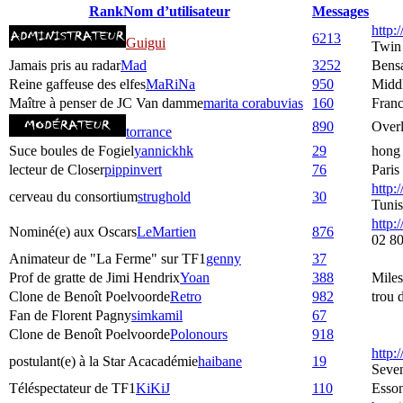
Rank
Nom d’utilisateur
Messages
http
6213
Guigui
Twin
Jamais pris au radar
Mad
3252
Bens
Reine gaffeuse des elfes
MaRiNa
950
Middl
Maître à penser de JC Van damme
marita corabuvias
160
Fran
890
Over
torrance
Suce boules de Fogiel
yannickhk
29
hong
lecteur de Closer
pippinvert
76
Paris
http:
cerveau du consortium
strughold
30
Tunis
http:/
Nominé(e) aux Oscars
LeMartien
876
02 80
Animateur de "La Ferme" sur TF1
genny
37
Prof de gratte de Jimi Hendrix
Yoan
388
Mile
Clone de Benoît Poelvoorde
Retro
982
trou 
Fan de Florent Pagny
simkamil
67
Clone de Benoît Poelvoorde
Polonours
918
http:
postulant(e) à la Star Acacadémie
haibane
19
Seve
Téléspectateur de TF1
KiKiJ
110
Esso