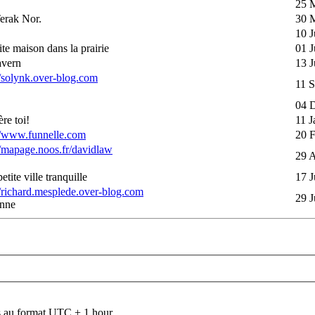
25 
erak Nor.
30 
10 J
tite maison dans la prairie
01 J
avern
13 J
//solynk.over-blog.com
11 S
04 
ère toi!
11 J
//www.funnelle.com
20 
//mapage.noos.fr/davidlaw
29 A
etite ville tranquille
17 J
//richard.mesplede.over-blog.com
29 J
nne
 au format UTC + 1 hour