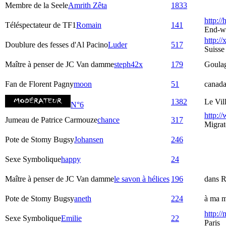
Membre de la Seele
Amrith Zêta
1833
http:/
Téléspectateur de TF1
Romain
141
End-w
http://
Doublure des fesses d'Al Pacino
Luder
517
Suisse
Maître à penser de JC Van damme
steph42x
179
Goula
Fan de Florent Pagny
moon
51
canad
1382
Le Vil
N°6
http:/
Jumeau de Patrice Carmouze
chance
317
Migrat
Pote de Stomy Bugsy
Johansen
246
Sexe Symbolique
happy
24
Maître à penser de JC Van damme
le savon à hélices
196
dans R
Pote de Stomy Bugsy
aneth
224
à ma m
http:/
Sexe Symbolique
Emilie
22
Paris