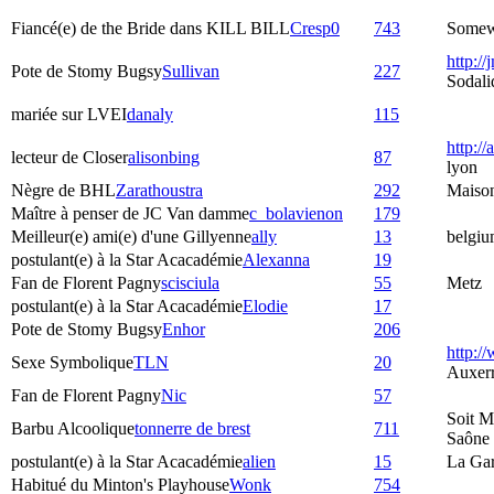
Fiancé(e) de the Bride dans KILL BILL
Cresp0
743
Somewh
http://
Pote de Stomy Bugsy
Sullivan
227
Sodali
mariée sur LVEI
danaly
115
http://
lecteur de Closer
alisonbing
87
lyon
Nègre de BHL
Zarathoustra
292
Maiso
Maître à penser de JC Van damme
c_bolavienon
179
Meilleur(e) ami(e) d'une Gillyenne
ally
13
belgiu
postulant(e) à la Star Acacadémie
Alexanna
19
Fan de Florent Pagny
scisciula
55
Metz
postulant(e) à la Star Acacadémie
Elodie
17
Pote de Stomy Bugsy
Enhor
206
http:/
Sexe Symbolique
TLN
20
Auxer
Fan de Florent Pagny
Nic
57
Soit M
Barbu Alcoolique
tonnerre de brest
711
Saône
postulant(e) à la Star Acacadémie
alien
15
La Ga
Habitué du Minton's Playhouse
Wonk
754