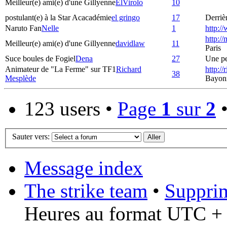
Meilleur(e) ami(e) d'une Gillyenne
ElVirolo
10
postulant(e) à la Star Acacadémie
el gringo
17
Derrièr
Naruto Fan
Nelle
1
http:/
http:/
Meilleur(e) ami(e) d'une Gillyenne
davidlaw
11
Paris
Suce boules de Fogiel
Dena
27
Une pet
Animateur de "La Ferme" sur TF1
Richard
http:/
38
Mesplède
Bayon
123 users •
Page
1
sur
2
Sauter vers:
Message index
The strike team
•
Supprim
Heures au format UTC + 