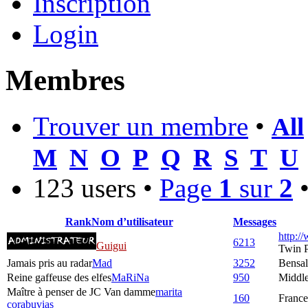
Inscription
Login
Membres
Trouver un membre
•
All
M
N
O
P
Q
R
S
T
U
123 users •
Page
1
sur
2
Rank
Nom d’utilisateur
Messages
http:/
6213
Guigui
Twin 
Jamais pris au radar
Mad
3252
Bensa
Reine gaffeuse des elfes
MaRiNa
950
Middle
Maître à penser de JC Van damme
marita
160
France
corabuvias