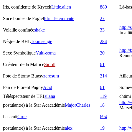
Iris, confidente de Krycek
Little.alien
880
Là-bas,
Suce boules de Fogiel
Idril Telemmaitë
27
http:/
Volaille confinée
shake
33
In a l
Nègre de BHL
Toomseuge
284
http://
Sexe Symbolique
Yuki-soma
20
Rennes
Créateur de la Matrice
Sir_ill
61
Pote de Stomy Bugsy
zerosum
214
Ailleu
Fan de Florent Pagny
Acid
61
Somew
Téléspectateur de TF1
silana
119
chtimi 
http://
postulant(e) à la Star Acacadémie
MajorCharles
18
Marsei
Pas cuit
Crue
694
postulant(e) à la Star Acacadémie
alex
19
http:/