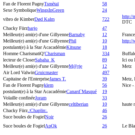
Fan de Florent Pagny
Tsmètaï
58
Sexe Symbolique
WingsInGreen
24
http:/
vibro de Kimber
Død Kalm
722
DTC
Chacky Fürz
barjo
47
Meilleur(e) ami(e) d'une Gillyenne
Barnaby
12
France
Meilleur(e) ami(e) d'une Gillyenne
Phil
10
http:
postulant(e) à la Star Acacadémie
Kitsune
18
Homme CharismatiQ'
Charisman
334
Buffal
lecteur de Closer
Sabaha_K
89
Ici ou
Meilleur(e) ami(e) d'une Gillyenne
M@rje
12
Metz
Air Lord Valwin
Gruicmaster
497
Capitaine de l'Enterprise
James T.
39
Metz, 
Fan de Florent Pagny
klem
56
Nice -
postulant(e) à la Star Acacadémie
Canard`Masqué
19
Volaille confinée
Joram
33
Meilleur(e) ami(e) d'une Gillyenne
celtiberian
10
haute 
Chacky Fürz
.:Chaplin:.
46
Suce boules de Fogiel
Noir
26
Suce boules de Fogiel
ApOk
26
Le Bla