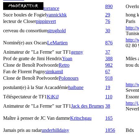
890
Overlo
torrance
Suce boules de Fogiel
yannickhk
29
hong 
lecteur de Closer
pippinvert
76
Paris
http:/
cerveau du consortium
strughold
30
Tunisi
http://
Nominé(e) aux Oscars
LeMartien
876
02 80 
Animateur de "La Ferme" sur TF1
genny
37
Prof de gratte de Jimi Hendrix
Yoan
388
Miles
Clone de Benoît Poelvoorde
Retro
982
trou d
Fan de Florent Pagny
simkamil
67
Clone de Benoît Poelvoorde
Polonours
918
http:/
postulant(e) à la Star Acacadémie
haibane
19
Seven
Téléspectateur de TF1
KiKiJ
110
Esson
http://j
Animateur de "La Ferme" sur TF1
Jack des Brumes
38
Never
Maître à penser de JC Van damme
Kritschgau
165
Jamais pris au radar
underhilldaisy
1856
Bdx