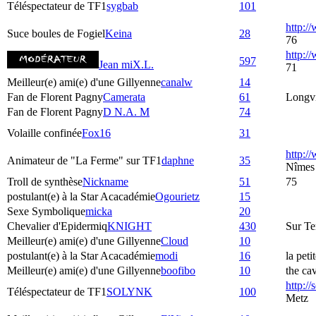
Téléspectateur de TF1
sygbab
101
http:/
Suce boules de Fogiel
Keina
28
76
http:
597
Jean miX.L.
71
Meilleur(e) ami(e) d'une Gillyenne
canalw
14
Fan de Florent Pagny
Camerata
61
Longvi
Fan de Florent Pagny
D N.A. M
74
Volaille confinée
Fox16
31
http:/
Animateur de "La Ferme" sur TF1
daphne
35
Nîmes
Troll de synthèse
Nickname
51
75
postulant(e) à la Star Acacadémie
Ogourietz
15
Sexe Symbolique
micka
20
Chevalier d'Epidermiq
KNIGHT
430
Sur Te
Meilleur(e) ami(e) d'une Gillyenne
Cloud
10
postulant(e) à la Star Acacadémie
modi
16
la peti
Meilleur(e) ami(e) d'une Gillyenne
boofibo
10
the ca
http:/
Téléspectateur de TF1
SOLYNK
100
Metz