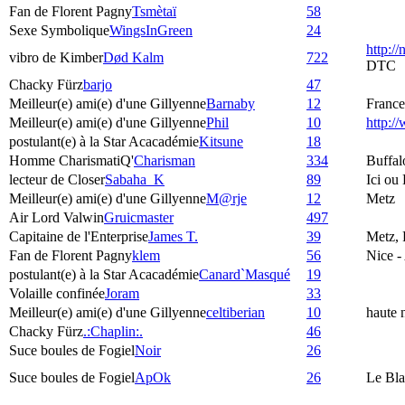
Fan de Florent Pagny
Tsmètaï
58
Sexe Symbolique
WingsInGreen
24
http:/
vibro de Kimber
Død Kalm
722
DTC
Chacky Fürz
barjo
47
Meilleur(e) ami(e) d'une Gillyenne
Barnaby
12
France
Meilleur(e) ami(e) d'une Gillyenne
Phil
10
http:
postulant(e) à la Star Acacadémie
Kitsune
18
Homme CharismatiQ'
Charisman
334
Buffal
lecteur de Closer
Sabaha_K
89
Ici ou
Meilleur(e) ami(e) d'une Gillyenne
M@rje
12
Metz
Air Lord Valwin
Gruicmaster
497
Capitaine de l'Enterprise
James T.
39
Metz, 
Fan de Florent Pagny
klem
56
Nice -
postulant(e) à la Star Acacadémie
Canard`Masqué
19
Volaille confinée
Joram
33
Meilleur(e) ami(e) d'une Gillyenne
celtiberian
10
haute 
Chacky Fürz
.:Chaplin:.
46
Suce boules de Fogiel
Noir
26
Suce boules de Fogiel
ApOk
26
Le Bla