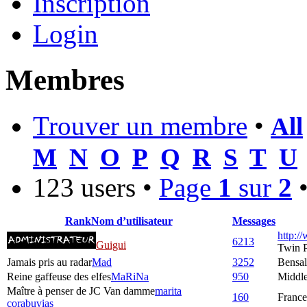
Inscription
Login
Membres
Trouver un membre
•
All
M
N
O
P
Q
R
S
T
U
123 users •
Page
1
sur
2
Rank
Nom d’utilisateur
Messages
http:/
6213
Guigui
Twin 
Jamais pris au radar
Mad
3252
Bensa
Reine gaffeuse des elfes
MaRiNa
950
Middle
Maître à penser de JC Van damme
marita
160
France
corabuvias