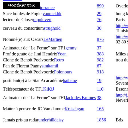
890
Overlo
torrance
Suce boules de Fogiel
yannickhk
29
hong 
lecteur de Closer
pippinvert
76
Paris
http:/
cerveau du consortium
strughold
30
Tunisi
http://
Nominé(e) aux Oscars
LeMartien
876
02 80 
Animateur de "La Ferme" sur TF1
genny
37
Prof de gratte de Jimi Hendrix
Yoan
388
Miles
Clone de Benoît Poelvoorde
Retro
982
trou d
Fan de Florent Pagny
simkamil
67
Clone de Benoît Poelvoorde
Polonours
918
http:/
postulant(e) à la Star Acacadémie
haibane
19
Seven
Téléspectateur de TF1
KiKiJ
110
Esson
http://j
Animateur de "La Ferme" sur TF1
Jack des Brumes
38
Never
Maître à penser de JC Van damme
Kritschgau
165
Jamais pris au radar
underhilldaisy
1856
Bdx