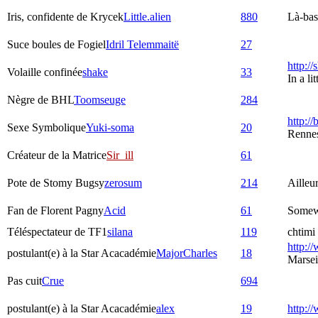
Iris, confidente de Krycek
Little.alien
880
Là-bas,
Suce boules de Fogiel
Idril Telemmaitë
27
http:/
Volaille confinée
shake
33
In a l
Nègre de BHL
Toomseuge
284
http://
Sexe Symbolique
Yuki-soma
20
Rennes
Créateur de la Matrice
Sir_ill
61
Pote de Stomy Bugsy
zerosum
214
Ailleu
Fan de Florent Pagny
Acid
61
Somew
Téléspectateur de TF1
silana
119
chtimi 
http://
postulant(e) à la Star Acacadémie
MajorCharles
18
Marsei
Pas cuit
Crue
694
postulant(e) à la Star Acacadémie
alex
19
http:/