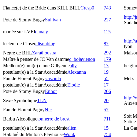
Fiancé(e) de the Bride dans KILL BILL
Cresp0
743
Somewh
http://
Pote de Stomy Bugsy
Sullivan
227
Sodali
mariée sur LVEI
danaly
115
http://
lecteur de Closer
alisonbing
87
lyon
Nègre de BHL
Zarathoustra
292
Maiso
Maître à penser de JC Van damme
c_bolavienon
179
Meilleur(e) ami(e) d'une Gillyenne
ally
13
belgiu
postulant(e) à la Star Acacadémie
Alexanna
19
Fan de Florent Pagny
scisciula
55
Metz
postulant(e) à la Star Acacadémie
Elodie
17
Pote de Stomy Bugsy
Enhor
206
http:/
Sexe Symbolique
TLN
20
Auxer
Fan de Florent Pagny
Nic
57
Soit M
Barbu Alcoolique
tonnerre de brest
711
Saône
postulant(e) à la Star Acacadémie
alien
15
La Ga
Habitué du Minton's Playhouse
Wonk
754