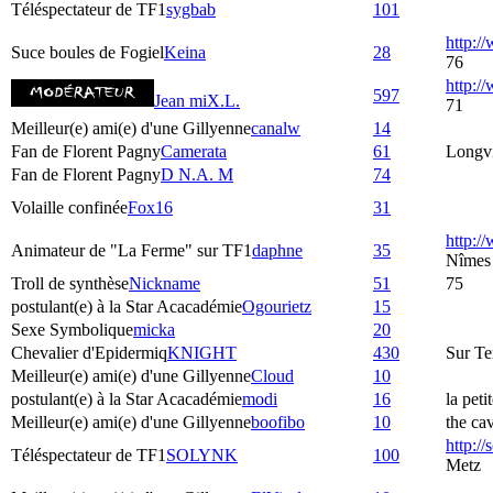
Téléspectateur de TF1
sygbab
101
http:/
Suce boules de Fogiel
Keina
28
76
http:
597
Jean miX.L.
71
Meilleur(e) ami(e) d'une Gillyenne
canalw
14
Fan de Florent Pagny
Camerata
61
Longvi
Fan de Florent Pagny
D N.A. M
74
Volaille confinée
Fox16
31
http:/
Animateur de "La Ferme" sur TF1
daphne
35
Nîmes
Troll de synthèse
Nickname
51
75
postulant(e) à la Star Acacadémie
Ogourietz
15
Sexe Symbolique
micka
20
Chevalier d'Epidermiq
KNIGHT
430
Sur Te
Meilleur(e) ami(e) d'une Gillyenne
Cloud
10
postulant(e) à la Star Acacadémie
modi
16
la peti
Meilleur(e) ami(e) d'une Gillyenne
boofibo
10
the ca
http:/
Téléspectateur de TF1
SOLYNK
100
Metz