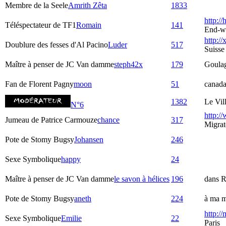
Membre de la Seele
Amrith Zêta
1833
http:/
Téléspectateur de TF1
Romain
141
End-w
http://
Doublure des fesses d'Al Pacino
Luder
517
Suisse
Maître à penser de JC Van damme
steph42x
179
Goula
Fan de Florent Pagny
moon
51
canad
1382
Le Vil
N°6
http:/
Jumeau de Patrice Carmouze
chance
317
Migrat
Pote de Stomy Bugsy
Johansen
246
Sexe Symbolique
happy
24
Maître à penser de JC Van damme
le savon à hélices
196
dans R
Pote de Stomy Bugsy
aneth
224
à ma m
http:/
Sexe Symbolique
Emilie
22
Paris