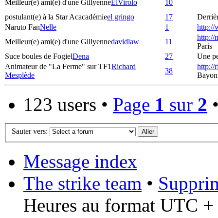
Meilleur(e) ami(e) d'une Gillyenne
ElVirolo
10
postulant(e) à la Star Acacadémie
el gringo
17
Derrièr
Naruto Fan
Nelle
1
http:/
http:/
Meilleur(e) ami(e) d'une Gillyenne
davidlaw
11
Paris
Suce boules de Fogiel
Dena
27
Une pet
Animateur de "La Ferme" sur TF1
Richard
http:/
38
Mesplède
Bayon
123 users •
Page
1
sur
2
Sauter vers:
Message index
The strike team
•
Supprim
Heures au format UTC + 