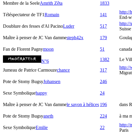
Membre de la Seele
Amrith Zêta
1833
http:/
Téléspectateur de TF1
Romain
141
End-w
http://
Doublure des fesses d'Al Pacino
Luder
517
Suisse
Maître à penser de JC Van damme
steph42x
179
Goula
Fan de Florent Pagny
moon
51
canad
1382
Le Vil
N°6
http:/
Jumeau de Patrice Carmouze
chance
317
Migrat
Pote de Stomy Bugsy
Johansen
246
Sexe Symbolique
happy
24
Maître à penser de JC Van damme
le savon à hélices
196
dans R
Pote de Stomy Bugsy
aneth
224
à ma m
http:/
Sexe Symbolique
Emilie
22
Paris