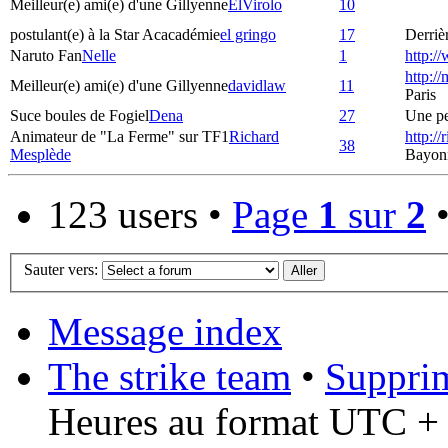
Meilleur(e) ami(e) d'une Gillyenne
ElVirolo
10
postulant(e) à la Star Acacadémie
el gringo
17
Derrièr
Naruto Fan
Nelle
1
http:/
http:/
Meilleur(e) ami(e) d'une Gillyenne
davidlaw
11
Paris
Suce boules de Fogiel
Dena
27
Une pet
Animateur de "La Ferme" sur TF1
Richard
http:/
38
Mesplède
Bayon
123 users •
Page
1
sur
2
Sauter vers:
Message index
The strike team
•
Supprim
Heures au format UTC + 