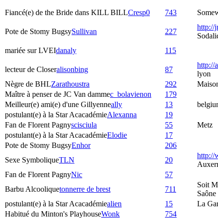
Fiancé(e) de the Bride dans KILL BILL
Cresp0
743
Somewh
http://
Pote de Stomy Bugsy
Sullivan
227
Sodali
mariée sur LVEI
danaly
115
http://
lecteur de Closer
alisonbing
87
lyon
Nègre de BHL
Zarathoustra
292
Maiso
Maître à penser de JC Van damme
c_bolavienon
179
Meilleur(e) ami(e) d'une Gillyenne
ally
13
belgiu
postulant(e) à la Star Acacadémie
Alexanna
19
Fan de Florent Pagny
scisciula
55
Metz
postulant(e) à la Star Acacadémie
Elodie
17
Pote de Stomy Bugsy
Enhor
206
http:/
Sexe Symbolique
TLN
20
Auxer
Fan de Florent Pagny
Nic
57
Soit M
Barbu Alcoolique
tonnerre de brest
711
Saône
postulant(e) à la Star Acacadémie
alien
15
La Ga
Habitué du Minton's Playhouse
Wonk
754