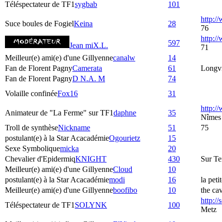
Téléspectateur de TF1
sygbab
101
http:/
Suce boules de Fogiel
Keina
28
76
http:
597
Jean miX.L.
71
Meilleur(e) ami(e) d'une Gillyenne
canalw
14
Fan de Florent Pagny
Camerata
61
Longvi
Fan de Florent Pagny
D N.A. M
74
Volaille confinée
Fox16
31
http:/
Animateur de "La Ferme" sur TF1
daphne
35
Nîmes
Troll de synthèse
Nickname
51
75
postulant(e) à la Star Acacadémie
Ogourietz
15
Sexe Symbolique
micka
20
Chevalier d'Epidermiq
KNIGHT
430
Sur Te
Meilleur(e) ami(e) d'une Gillyenne
Cloud
10
postulant(e) à la Star Acacadémie
modi
16
la peti
Meilleur(e) ami(e) d'une Gillyenne
boofibo
10
the ca
http:/
Téléspectateur de TF1
SOLYNK
100
Metz