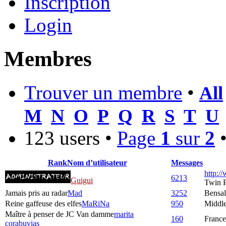
Inscription
Login
Membres
Trouver un membre
•
All
M
N
O
P
Q
R
S
T
U
123 users •
Page
1
sur
2
Rank
Nom d’utilisateur
Messages
http:/
6213
Guigui
Twin 
Jamais pris au radar
Mad
3252
Bensa
Reine gaffeuse des elfes
MaRiNa
950
Middle
Maître à penser de JC Van damme
marita
160
France
corabuvias