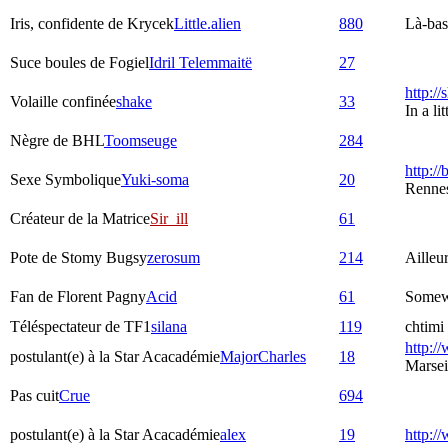
Iris, confidente de Krycek
Little.alien
880
Là-bas,
Suce boules de Fogiel
Idril Telemmaitë
27
http:/
Volaille confinée
shake
33
In a l
Nègre de BHL
Toomseuge
284
http://
Sexe Symbolique
Yuki-soma
20
Rennes
Créateur de la Matrice
Sir_ill
61
Pote de Stomy Bugsy
zerosum
214
Ailleu
Fan de Florent Pagny
Acid
61
Somew
Téléspectateur de TF1
silana
119
chtimi 
http://
postulant(e) à la Star Acacadémie
MajorCharles
18
Marsei
Pas cuit
Crue
694
postulant(e) à la Star Acacadémie
alex
19
http:/