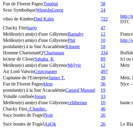
Fan de Florent Pagny
Tsmètaï
58
Sexe Symbolique
WingsInGreen
24
http:/
vibro de Kimber
Død Kalm
722
DTC
Chacky Fürz
barjo
47
Meilleur(e) ami(e) d'une Gillyenne
Barnaby
12
France
Meilleur(e) ami(e) d'une Gillyenne
Phil
10
http:
postulant(e) à la Star Acacadémie
Kitsune
18
Homme CharismatiQ'
Charisman
334
Buffal
lecteur de Closer
Sabaha_K
89
Ici ou
Meilleur(e) ami(e) d'une Gillyenne
M@rje
12
Metz
Air Lord Valwin
Gruicmaster
497
Capitaine de l'Enterprise
James T.
39
Metz, 
Fan de Florent Pagny
klem
56
Nice -
postulant(e) à la Star Acacadémie
Canard`Masqué
19
Volaille confinée
Joram
33
Meilleur(e) ami(e) d'une Gillyenne
celtiberian
10
haute 
Chacky Fürz
.:Chaplin:.
46
Suce boules de Fogiel
Noir
26
Suce boules de Fogiel
ApOk
26
Le Bla