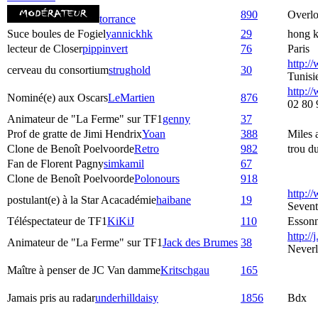
890
Overlo
torrance
Suce boules de Fogiel
yannickhk
29
hong 
lecteur de Closer
pippinvert
76
Paris
http:/
cerveau du consortium
strughold
30
Tunisi
http://
Nominé(e) aux Oscars
LeMartien
876
02 80 
Animateur de "La Ferme" sur TF1
genny
37
Prof de gratte de Jimi Hendrix
Yoan
388
Miles
Clone de Benoît Poelvoorde
Retro
982
trou d
Fan de Florent Pagny
simkamil
67
Clone de Benoît Poelvoorde
Polonours
918
http:/
postulant(e) à la Star Acacadémie
haibane
19
Seven
Téléspectateur de TF1
KiKiJ
110
Esson
http://j
Animateur de "La Ferme" sur TF1
Jack des Brumes
38
Never
Maître à penser de JC Van damme
Kritschgau
165
Jamais pris au radar
underhilldaisy
1856
Bdx