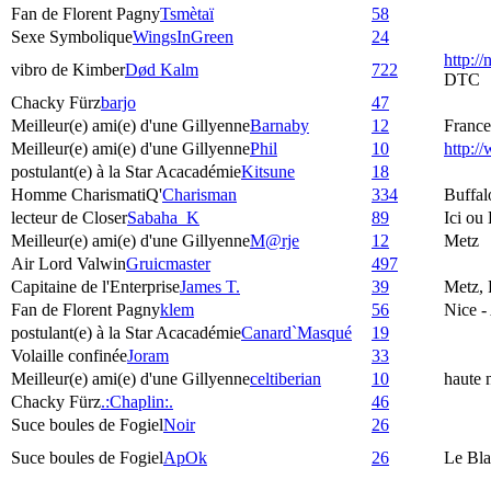
Fan de Florent Pagny
Tsmètaï
58
Sexe Symbolique
WingsInGreen
24
http:/
vibro de Kimber
Død Kalm
722
DTC
Chacky Fürz
barjo
47
Meilleur(e) ami(e) d'une Gillyenne
Barnaby
12
France
Meilleur(e) ami(e) d'une Gillyenne
Phil
10
http:
postulant(e) à la Star Acacadémie
Kitsune
18
Homme CharismatiQ'
Charisman
334
Buffal
lecteur de Closer
Sabaha_K
89
Ici ou
Meilleur(e) ami(e) d'une Gillyenne
M@rje
12
Metz
Air Lord Valwin
Gruicmaster
497
Capitaine de l'Enterprise
James T.
39
Metz, 
Fan de Florent Pagny
klem
56
Nice -
postulant(e) à la Star Acacadémie
Canard`Masqué
19
Volaille confinée
Joram
33
Meilleur(e) ami(e) d'une Gillyenne
celtiberian
10
haute 
Chacky Fürz
.:Chaplin:.
46
Suce boules de Fogiel
Noir
26
Suce boules de Fogiel
ApOk
26
Le Bla