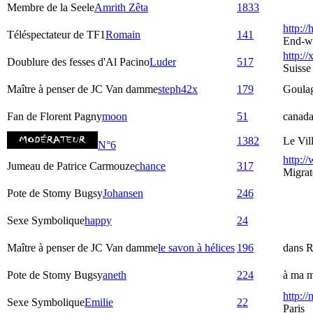
Membre de la Seele
Amrith Zêta
1833
http:/
Téléspectateur de TF1
Romain
141
End-w
http://
Doublure des fesses d'Al Pacino
Luder
517
Suisse
Maître à penser de JC Van damme
steph42x
179
Goula
Fan de Florent Pagny
moon
51
canad
1382
Le Vil
N°6
http:/
Jumeau de Patrice Carmouze
chance
317
Migrat
Pote de Stomy Bugsy
Johansen
246
Sexe Symbolique
happy
24
Maître à penser de JC Van damme
le savon à hélices
196
dans R
Pote de Stomy Bugsy
aneth
224
à ma m
http:/
Sexe Symbolique
Emilie
22
Paris