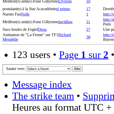
Meilleur(e) ami(e) d'une Gillyenne
ElVirolo
10
postulant(e) à la Star Acacadémie
el gringo
17
Derrièr
Naruto Fan
Nelle
1
http:/
http:/
Meilleur(e) ami(e) d'une Gillyenne
davidlaw
11
Paris
Suce boules de Fogiel
Dena
27
Une pet
Animateur de "La Ferme" sur TF1
Richard
http:/
38
Mesplède
Bayon
123 users •
Page
1
sur
2
Sauter vers:
Message index
The strike team
•
Supprim
Heures au format UTC + 