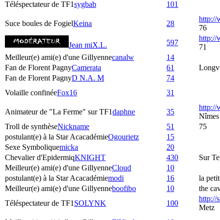
Téléspectateur de TF1
sygbab
101
http:/
Suce boules de Fogiel
Keina
28
76
http:
597
Jean miX.L.
71
Meilleur(e) ami(e) d'une Gillyenne
canalw
14
Fan de Florent Pagny
Camerata
61
Longvi
Fan de Florent Pagny
D N.A. M
74
Volaille confinée
Fox16
31
http:/
Animateur de "La Ferme" sur TF1
daphne
35
Nîmes
Troll de synthèse
Nickname
51
75
postulant(e) à la Star Acacadémie
Ogourietz
15
Sexe Symbolique
micka
20
Chevalier d'Epidermiq
KNIGHT
430
Sur Te
Meilleur(e) ami(e) d'une Gillyenne
Cloud
10
postulant(e) à la Star Acacadémie
modi
16
la peti
Meilleur(e) ami(e) d'une Gillyenne
boofibo
10
the ca
http:/
Téléspectateur de TF1
SOLYNK
100
Metz