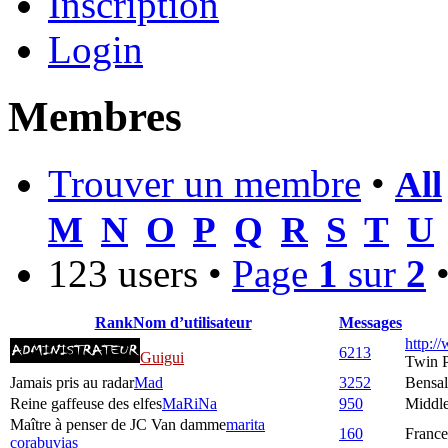
Inscription
Login
Membres
Trouver un membre
•
All
M
N
O
P
Q
R
S
T
U
123 users •
Page
1
sur
2
Rank
Nom d’utilisateur
Messages
http:/
6213
Guigui
Twin 
Jamais pris au radar
Mad
3252
Bensa
Reine gaffeuse des elfes
MaRiNa
950
Middle
Maître à penser de JC Van damme
marita
160
France
corabuvias