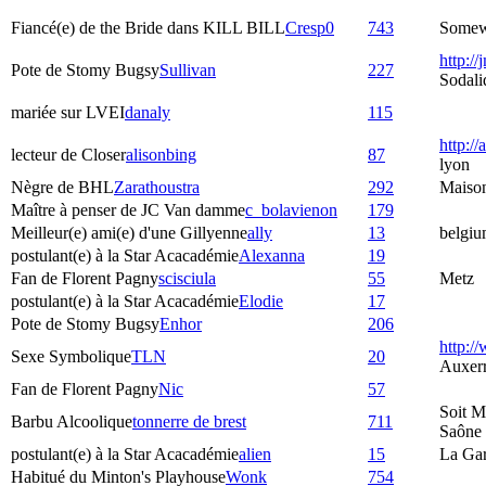
Fiancé(e) de the Bride dans KILL BILL
Cresp0
743
Somewh
http://
Pote de Stomy Bugsy
Sullivan
227
Sodali
mariée sur LVEI
danaly
115
http://
lecteur de Closer
alisonbing
87
lyon
Nègre de BHL
Zarathoustra
292
Maiso
Maître à penser de JC Van damme
c_bolavienon
179
Meilleur(e) ami(e) d'une Gillyenne
ally
13
belgiu
postulant(e) à la Star Acacadémie
Alexanna
19
Fan de Florent Pagny
scisciula
55
Metz
postulant(e) à la Star Acacadémie
Elodie
17
Pote de Stomy Bugsy
Enhor
206
http:/
Sexe Symbolique
TLN
20
Auxer
Fan de Florent Pagny
Nic
57
Soit M
Barbu Alcoolique
tonnerre de brest
711
Saône
postulant(e) à la Star Acacadémie
alien
15
La Ga
Habitué du Minton's Playhouse
Wonk
754