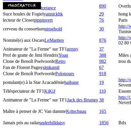
890
Overlo
torrance
Suce boules de Fogiel
yannickhk
29
hong 
lecteur de Closer
pippinvert
76
Paris
http:/
cerveau du consortium
strughold
30
Tunisi
http://
Nominé(e) aux Oscars
LeMartien
876
02 80 
Animateur de "La Ferme" sur TF1
genny
37
Prof de gratte de Jimi Hendrix
Yoan
388
Miles
Clone de Benoît Poelvoorde
Retro
982
trou d
Fan de Florent Pagny
simkamil
67
Clone de Benoît Poelvoorde
Polonours
918
http:/
postulant(e) à la Star Acacadémie
haibane
19
Seven
Téléspectateur de TF1
KiKiJ
110
Esson
http://j
Animateur de "La Ferme" sur TF1
Jack des Brumes
38
Never
Maître à penser de JC Van damme
Kritschgau
165
Jamais pris au radar
underhilldaisy
1856
Bdx