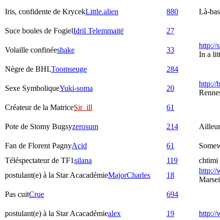
Iris, confidente de Krycek
Little.alien
880
Là-bas,
Suce boules de Fogiel
Idril Telemmaitë
27
http:/
Volaille confinée
shake
33
In a l
Nègre de BHL
Toomseuge
284
http://
Sexe Symbolique
Yuki-soma
20
Rennes
Créateur de la Matrice
Sir_ill
61
Pote de Stomy Bugsy
zerosum
214
Ailleu
Fan de Florent Pagny
Acid
61
Somew
Téléspectateur de TF1
silana
119
chtimi 
http://
postulant(e) à la Star Acacadémie
MajorCharles
18
Marsei
Pas cuit
Crue
694
postulant(e) à la Star Acacadémie
alex
19
http:/