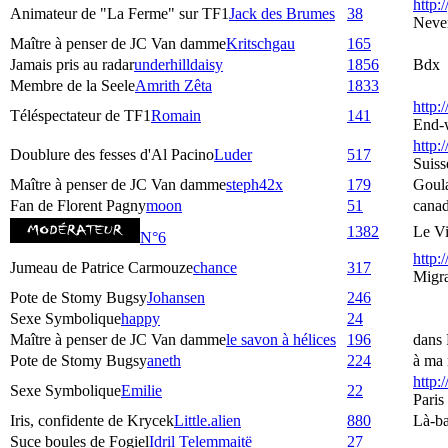
http:/
Animateur de "La Ferme" sur TF1
Jack des Brumes
38
Neve
Maître à penser de JC Van damme
Kritschgau
165
Jamais pris au radar
underhilldaisy
1856
Bdx
Membre de la Seele
Amrith Zêta
1833
http:
Téléspectateur de TF1
Romain
141
End-
http:/
Doublure des fesses d'Al Pacino
Luder
517
Suiss
Maître à penser de JC Van damme
steph42x
179
Goul
Fan de Florent Pagny
moon
51
cana
1382
Le Vi
N°6
http:
Jumeau de Patrice Carmouze
chance
317
Migra
Pote de Stomy Bugsy
Johansen
246
Sexe Symbolique
happy
24
Maître à penser de JC Van damme
le savon à hélices
196
dans 
Pote de Stomy Bugsy
aneth
224
à ma 
http:
Sexe Symbolique
Emilie
22
Paris
Iris, confidente de Krycek
Little.alien
880
Là-ba
Suce boules de Fogiel
Idril Telemmaitë
27