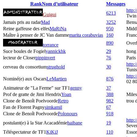
Rank
Nom d’utilisateur
Messages
http
6213
Guigui
Twin
Jamais pris au radar
Mad
3252
Bens
Reine gaffeuse des elfes
MaRiNa
950
Middl
Maître à penser de JC Van damme
marita corabuvias
160
Fran
890
Over
torrance
Suce boules de Fogiel
yannickhk
29
hong
lecteur de Closer
pippinvert
76
Paris
http:
cerveau du consortium
strughold
30
Tunis
http:/
Nominé(e) aux Oscars
LeMartien
876
02 80
Animateur de "La Ferme" sur TF1
genny
37
Prof de gratte de Jimi Hendrix
Yoan
388
Mile
Clone de Benoît Poelvoorde
Retro
982
trou 
Fan de Florent Pagny
simkamil
67
Clone de Benoît Poelvoorde
Polonours
918
http:
postulant(e) à la Star Acacadémie
haibane
19
Seve
Téléspectateur de TF1
KiKiJ
110
Esso