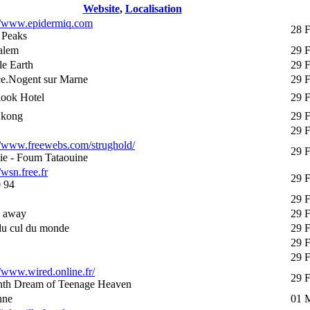
Website
,
Localisation
://www.epidermiq.com
28 F
 Peaks
alem
29 
e Earth
29 
ce.Nogent sur Marne
29 
look Hotel
29 
 kong
29 
29 
//www.freewebs.com/strughold/
29 
ie - Foum Tataouine
/wsn.free.fr
29 
 94
29 
s away
29 
du cul du monde
29 
29 
29 
//www.wired.online.fr/
29 
nth Dream of Teenage Heaven
nne
01 