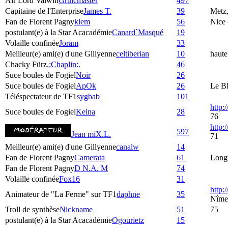
Air Lord Valwin
Gruicmaster
497
Capitaine de l'Enterprise
James T.
39
Metz,
Fan de Florent Pagny
klem
56
Nice 
postulant(e) à la Star Acacadémie
Canard`Masqué
19
Volaille confinée
Joram
33
Meilleur(e) ami(e) d'une Gillyenne
celtiberian
10
haute
Chacky Fürz
.:Chaplin:.
46
Suce boules de Fogiel
Noir
26
Suce boules de Fogiel
ApOk
26
Le Bl
Téléspectateur de TF1
sygbab
101
http:
Suce boules de Fogiel
Keina
28
76
http
597
Jean miX.L.
71
Meilleur(e) ami(e) d'une Gillyenne
canalw
14
Fan de Florent Pagny
Camerata
61
Longv
Fan de Florent Pagny
D N.A. M
74
Volaille confinée
Fox16
31
http:
Animateur de "La Ferme" sur TF1
daphne
35
Nîme
Troll de synthèse
Nickname
51
75
postulant(e) à la Star Acacadémie
Ogourietz
15