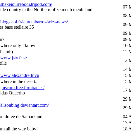
//shakeiourrebodi.tripod.com/
07 
little country in the Northern of ze meuh meuh land
08 
//blogs.aol.fr/laurentbarros/sries-news/
09 
s base stellaire 35
09 
urs
09 
where only I know
10 
i land:)
11 
/www.jstv.fr.st/
12 
ille
14 
//www.alexandre.fr.vu
15 
here in the desert...
15 
//jmscom.free.fr/miracles/
17 
idas Quaerito
29 
//alisonbing.deviantart.com/
29 
on dorée de Samarkand
04 A
13 A
um all the way baby!
18 A