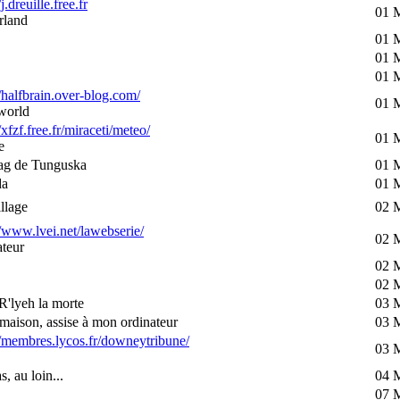
/j.dreuille.free.fr
01 
rland
01 
01 
01 
//halfbrain.over-blog.com/
01 
world
/xfzf.free.fr/miraceti/meteo/
01 
e
ag de Tunguska
01 
da
01 
llage
02 
//www.lvei.net/lawebserie/
02 
teur
02 
02 
R'lyeh la morte
03 
maison, assise à mon ordinateur
03 
//membres.lycos.fr/downeytribune/
03 
s, au loin...
04 
07 