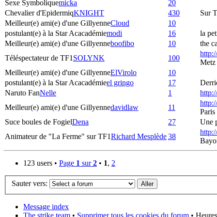
Sexe Symbolique
micka
20
Chevalier d'Epidermiq
KNIGHT
430
Sur T
Meilleur(e) ami(e) d'une Gillyenne
Cloud
10
postulant(e) à la Star Acacadémie
modi
16
la pe
Meilleur(e) ami(e) d'une Gillyenne
boofibo
10
the c
http:
Téléspectateur de TF1
SOLYNK
100
Metz
Meilleur(e) ami(e) d'une Gillyenne
ElVirolo
10
postulant(e) à la Star Acacadémie
el gringo
17
Derri
Naruto Fan
Nelle
1
http:
http:
Meilleur(e) ami(e) d'une Gillyenne
davidlaw
11
Paris
Suce boules de Fogiel
Dena
27
Une p
http:
Animateur de "La Ferme" sur TF1
Richard Mesplède
38
Bayo
123 users •
Page
1
sur
2
•
1
,
2
Sauter vers:
Message index
The strike team
•
Supprimer tous les cookies du forum
• Heures