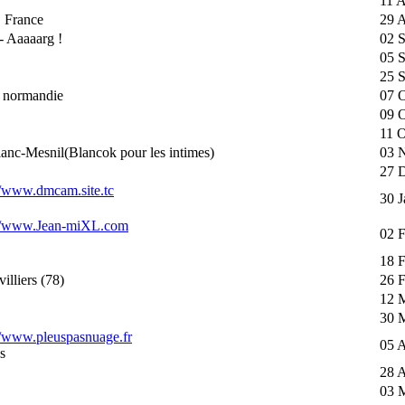
11 
 France
29 
- Aaaaarg !
02 
05 
25 S
 normandie
07 O
09 O
11 O
anc-Mesnil(Blancok pour les intimes)
03 
27 
//www.dmcam.site.tc
30 J
://www.Jean-miXL.com
02 
18 
illiers (78)
26 
12 
30 
//www.pleuspasnuage.fr
05 A
s
28 A
03 