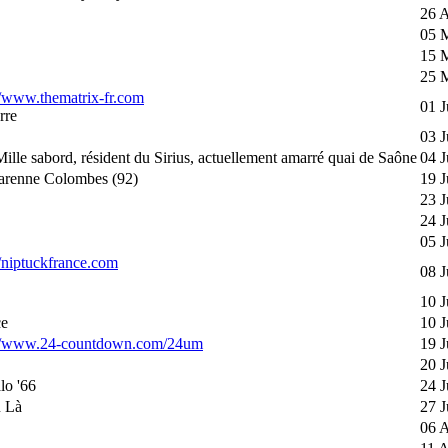
26 A
05 
15 
25 
//www.thematrix-fr.com
01 J
rre
03 J
Mille sabord, résident du Sirius, actuellement amarré quai de Saône
04 J
arenne Colombes (92)
19 J
23 J
24 J
05 J
//niptuckfrance.com
08 J
10 J
ce
10 J
://www.24-countdown.com/24um
19 J
20 J
lo '66
24 J
u Là
27 J
06 