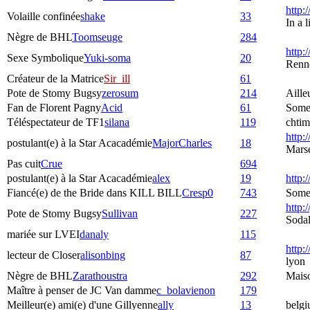
http:
Volaille confinée
shake
33
In a 
Nègre de BHL
Toomseuge
284
http:
Sexe Symbolique
Yuki-soma
20
Renne
Créateur de la Matrice
Sir_ill
61
Pote de Stomy Bugsy
zerosum
214
Aille
Fan de Florent Pagny
Acid
61
Some
Téléspectateur de TF1
silana
119
chtim
http:/
postulant(e) à la Star Acacadémie
MajorCharles
18
Marse
Pas cuit
Crue
694
postulant(e) à la Star Acacadémie
alex
19
http:
Fiancé(e) de the Bride dans KILL BILL
Cresp0
743
Somew
http:
Pote de Stomy Bugsy
Sullivan
227
Sodal
mariée sur LVEI
danaly
115
http:
lecteur de Closer
alisonbing
87
lyon
Nègre de BHL
Zarathoustra
292
Mais
Maître à penser de JC Van damme
c_bolavienon
179
Meilleur(e) ami(e) d'une Gillyenne
ally
13
belgi