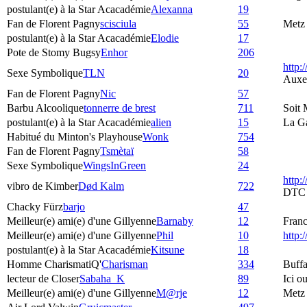
postulant(e) à la Star Acacadémie
Alexanna
19
Fan de Florent Pagny
scisciula
55
Metz
postulant(e) à la Star Acacadémie
Elodie
17
Pote de Stomy Bugsy
Enhor
206
http:
Sexe Symbolique
TLN
20
Auxe
Fan de Florent Pagny
Nic
57
Barbu Alcoolique
tonnerre de brest
711
Soit 
postulant(e) à la Star Acacadémie
alien
15
La G
Habitué du Minton's Playhouse
Wonk
754
Fan de Florent Pagny
Tsmètaï
58
Sexe Symbolique
WingsInGreen
24
http:
vibro de Kimber
Død Kalm
722
DTC
Chacky Fürz
barjo
47
Meilleur(e) ami(e) d'une Gillyenne
Barnaby
12
Fran
Meilleur(e) ami(e) d'une Gillyenne
Phil
10
http
postulant(e) à la Star Acacadémie
Kitsune
18
Homme CharismatiQ'
Charisman
334
Buffa
lecteur de Closer
Sabaha_K
89
Ici o
Meilleur(e) ami(e) d'une Gillyenne
M@rje
12
Metz