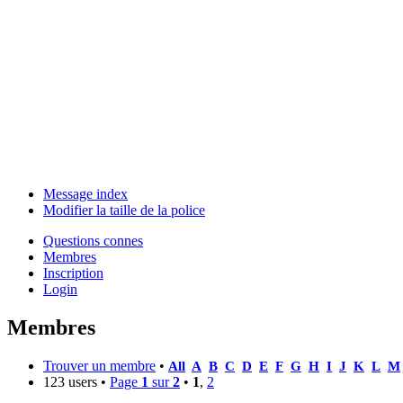
Message index
Modifier la taille de la police
Questions connes
Membres
Inscription
Login
Membres
Trouver un membre
•
All
A
B
C
D
E
F
G
H
I
J
K
L
M
123 users •
Page
1
sur
2
•
1
,
2