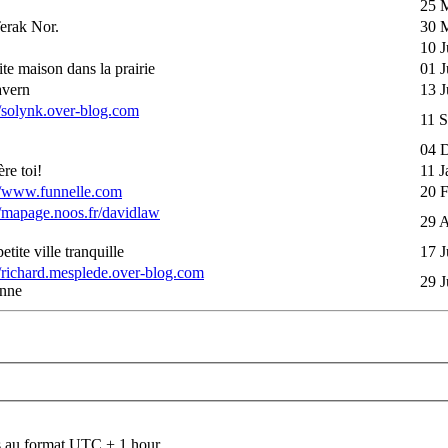
25 
erak Nor.
30 
10 J
tite maison dans la prairie
01 J
avern
13 J
//solynk.over-blog.com
11 S
04 
ère toi!
11 J
//www.funnelle.com
20 
//mapage.noos.fr/davidlaw
29 A
etite ville tranquille
17 J
//richard.mesplede.over-blog.com
29 J
nne
 au format UTC + 1 hour