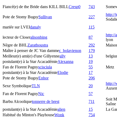
Fiancé(e) de the Bride dans KILL BILL
Cresp0
743
Somewh
http://
Pote de Stomy Bugsy
Sullivan
227
Sodali
mariée sur LVEI
danaly
115
http://
lecteur de Closer
alisonbing
87
lyon
Nègre de BHL
Zarathoustra
292
Maiso
Maître à penser de JC Van damme
c_bolavienon
179
Meilleur(e) ami(e) d'une Gillyenne
ally
13
belgiu
postulant(e) à la Star Acacadémie
Alexanna
19
Fan de Florent Pagny
scisciula
55
Metz
postulant(e) à la Star Acacadémie
Elodie
17
Pote de Stomy Bugsy
Enhor
206
http:/
Sexe Symbolique
TLN
20
Auxer
Fan de Florent Pagny
Nic
57
Soit M
Barbu Alcoolique
tonnerre de brest
711
Saône
postulant(e) à la Star Acacadémie
alien
15
La Ga
Habitué du Minton's Playhouse
Wonk
754