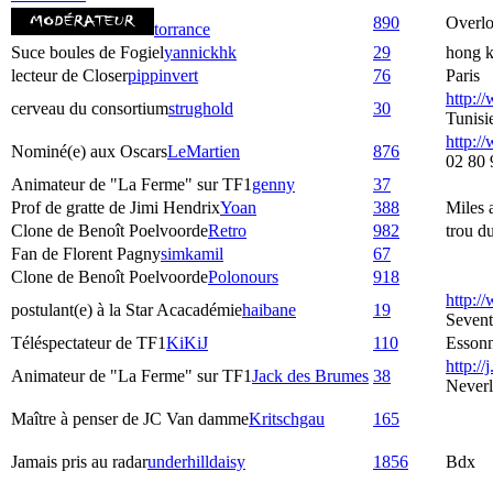
890
Overlo
torrance
Suce boules de Fogiel
yannickhk
29
hong 
lecteur de Closer
pippinvert
76
Paris
http:/
cerveau du consortium
strughold
30
Tunisi
http://
Nominé(e) aux Oscars
LeMartien
876
02 80 
Animateur de "La Ferme" sur TF1
genny
37
Prof de gratte de Jimi Hendrix
Yoan
388
Miles
Clone de Benoît Poelvoorde
Retro
982
trou d
Fan de Florent Pagny
simkamil
67
Clone de Benoît Poelvoorde
Polonours
918
http:/
postulant(e) à la Star Acacadémie
haibane
19
Seven
Téléspectateur de TF1
KiKiJ
110
Esson
http://j
Animateur de "La Ferme" sur TF1
Jack des Brumes
38
Never
Maître à penser de JC Van damme
Kritschgau
165
Jamais pris au radar
underhilldaisy
1856
Bdx