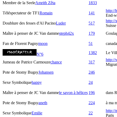
Membre de la Seele
Amrith Zêta
1833
http:/
Téléspectateur de TF1
Romain
141
End-w
http://
Doublure des fesses d'Al Pacino
Luder
517
Suisse
Maître à penser de JC Van damme
steph42x
179
Goula
Fan de Florent Pagny
moon
51
canad
1382
Le Vil
N°6
http:/
Jumeau de Patrice Carmouze
chance
317
Migrat
Pote de Stomy Bugsy
Johansen
246
Sexe Symbolique
happy
24
Maître à penser de JC Van damme
le savon à hélices
196
dans R
Pote de Stomy Bugsy
aneth
224
à ma m
http:/
Sexe Symbolique
Emilie
22
Paris