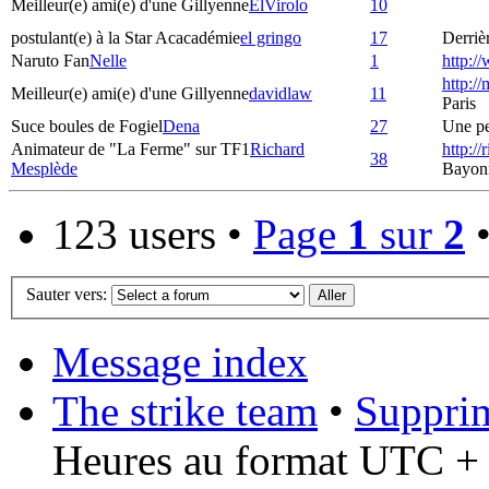
Meilleur(e) ami(e) d'une Gillyenne
ElVirolo
10
postulant(e) à la Star Acacadémie
el gringo
17
Derrièr
Naruto Fan
Nelle
1
http:/
http:/
Meilleur(e) ami(e) d'une Gillyenne
davidlaw
11
Paris
Suce boules de Fogiel
Dena
27
Une pet
Animateur de "La Ferme" sur TF1
Richard
http:/
38
Mesplède
Bayon
123 users •
Page
1
sur
2
Sauter vers:
Message index
The strike team
•
Supprim
Heures au format UTC + 