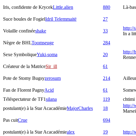
Iris, confidente de Krycek
Little.alien
880
Là-bas,
Suce boules de Fogiel
Idril Telemmaitë
27
http:/
Volaille confinée
shake
33
In a l
Nègre de BHL
Toomseuge
284
http://
Sexe Symbolique
Yuki-soma
20
Rennes
Créateur de la Matrice
Sir_ill
61
Pote de Stomy Bugsy
zerosum
214
Ailleu
Fan de Florent Pagny
Acid
61
Somew
Téléspectateur de TF1
silana
119
chtimi 
http://
postulant(e) à la Star Acacadémie
MajorCharles
18
Marsei
Pas cuit
Crue
694
postulant(e) à la Star Acacadémie
alex
19
http:/