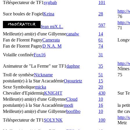
Téléspectateur de TF1
sygbab
101
http:/
Suce boules de Fogiel
Keina
28
76
http:
597
Jean miX.L.
71
Meilleur(e) ami(e) d'une Gillyenne
canalw
14
Fan de Florent Pagny
Camerata
61
Longvi
Fan de Florent Pagny
D N.A. M
74
Volaille confinée
Fox16
31
http:/
Animateur de "La Ferme" sur TF1
daphne
35
Nîmes
Troll de synthèse
Nickname
51
75
postulant(e) à la Star Acacadémie
Ogourietz
15
Sexe Symbolique
micka
20
Chevalier d'Epidermiq
KNIGHT
430
Sur Te
Meilleur(e) ami(e) d'une Gillyenne
Cloud
10
postulant(e) à la Star Acacadémie
modi
16
la peti
Meilleur(e) ami(e) d'une Gillyenne
boofibo
10
the ca
http:/
Téléspectateur de TF1
SOLYNK
100
Metz