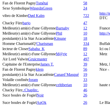
Fan de Florent Pagny
Tsmètaï
58
Sexe Symbolique
WingsInGreen
24
http:/
vibro de Kimber
Død Kalm
722
DTC
Chacky Fürz
barjo
47
Meilleur(e) ami(e) d'une Gillyenne
Barnaby
12
France
Meilleur(e) ami(e) d'une Gillyenne
Phil
10
http:
postulant(e) à la Star Acacadémie
Kitsune
18
Homme CharismatiQ'
Charisman
334
Buffal
lecteur de Closer
Sabaha_K
89
Ici ou
Meilleur(e) ami(e) d'une Gillyenne
M@rje
12
Metz
Air Lord Valwin
Gruicmaster
497
Capitaine de l'Enterprise
James T.
39
Metz, 
Fan de Florent Pagny
klem
56
Nice -
postulant(e) à la Star Acacadémie
Canard`Masqué
19
Volaille confinée
Joram
33
Meilleur(e) ami(e) d'une Gillyenne
celtiberian
10
haute 
Chacky Fürz
.:Chaplin:.
46
Suce boules de Fogiel
Noir
26
Suce boules de Fogiel
ApOk
26
Le Bla