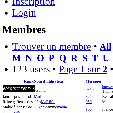
Inscription
Login
Membres
Trouver un membre
•
All
M
N
O
P
Q
R
S
T
U
123 users •
Page
1
sur
2
Rank
Nom d’utilisateur
Messages
http:/
6213
Guigui
Twin 
Jamais pris au radar
Mad
3252
Bensa
Reine gaffeuse des elfes
MaRiNa
950
Middle
Maître à penser de JC Van damme
marita
160
France
corabuvias