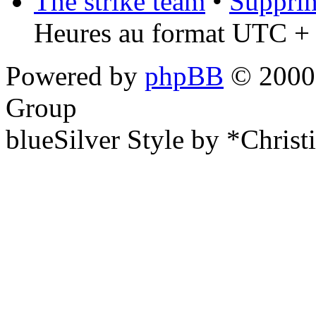
The strike team
•
Supprim
Heures au format UTC + 
Powered by
phpBB
© 2000,
Group
blueSilver Style by *Christ