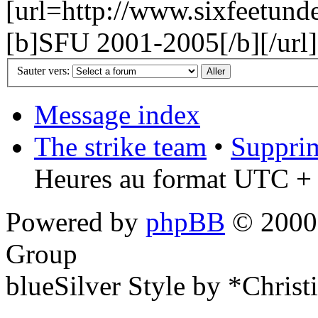
[url=http://www.sixfeetund
[b]SFU 2001-2005[/b][/url]
Sauter vers:
Message index
The strike team
•
Supprim
Heures au format UTC + 
Powered by
phpBB
© 2000,
Group
blueSilver Style by *Christ