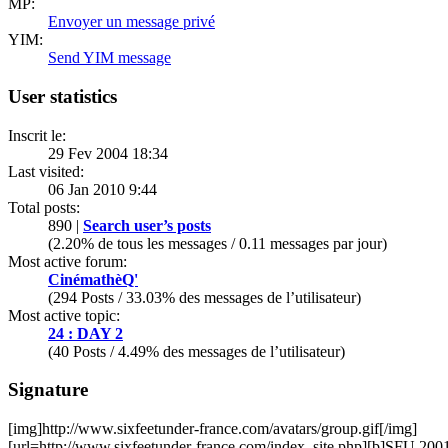
MP:
Envoyer un message privé
YIM:
Send YIM message
User statistics
Inscrit le:
29 Fev 2004 18:34
Last visited:
06 Jan 2010 9:44
Total posts:
890 |
Search user’s posts
(2.20% de tous les messages / 0.11 messages par jour)
Most active forum:
CinémathèQ'
(294 Posts / 33.03% des messages de l’utilisateur)
Most active topic:
24 : DAY 2
(40 Posts / 4.49% des messages de l’utilisateur)
Signature
[img]http://www.sixfeetunder-france.com/avatars/group.gif[/img]
[url=http://www.sixfeetunder-france.com/index_site.php][b]SFU 2001