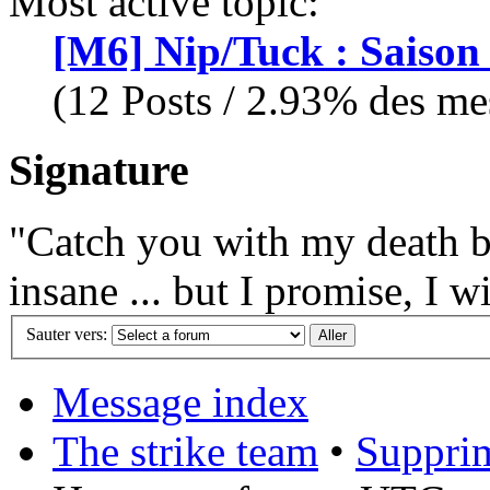
Most active topic:
[M6] Nip/Tuck : Saison
(12 Posts / 2.93% des mes
Signature
"Catch you with my death b
insane ... but I promise, I w
Sauter vers:
Message index
The strike team
•
Supprim