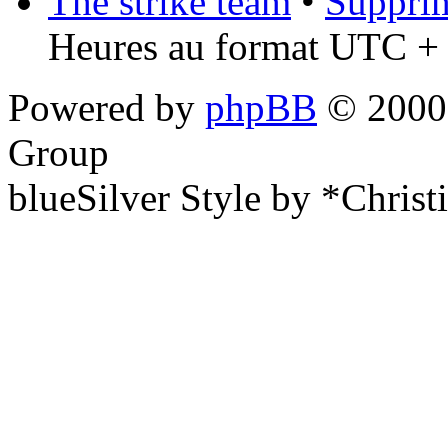
The strike team
•
Supprim
Heures au format UTC + 
Powered by
phpBB
© 2000,
Group
blueSilver Style by *Christ