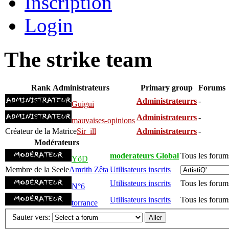
Inscription
Login
The strike team
Rank
Administrateurs
Primary group
Forums
Administrateurrs
-
Guigui
Administrateurrs
-
mauvaises-opinions
Créateur de la Matrice
Sir_ill
Administrateurrs
-
Modérateurs
moderateurs Global
Tous les forum
YöD
Membre de la Seele
Amrith Zêta
Utilisateurs inscrits
Utilisateurs inscrits
Tous les forum
N°6
Utilisateurs inscrits
Tous les forum
torrance
Sauter vers: