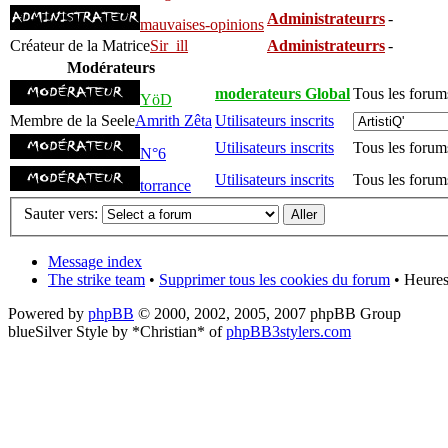
Administrateurrs
-
mauvaises-opinions
Créateur de la Matrice
Sir_ill
Administrateurrs
-
Modérateurs
moderateurs Global
Tous les forum
YöD
Membre de la Seele
Amrith Zêta
Utilisateurs inscrits
Utilisateurs inscrits
Tous les forum
N°6
Utilisateurs inscrits
Tous les forum
torrance
Sauter vers:
Message index
The strike team
•
Supprimer tous les cookies du forum
• Heures
Powered by
phpBB
© 2000, 2002, 2005, 2007 phpBB Group
blueSilver Style by *Christian* of
phpBB3stylers.com