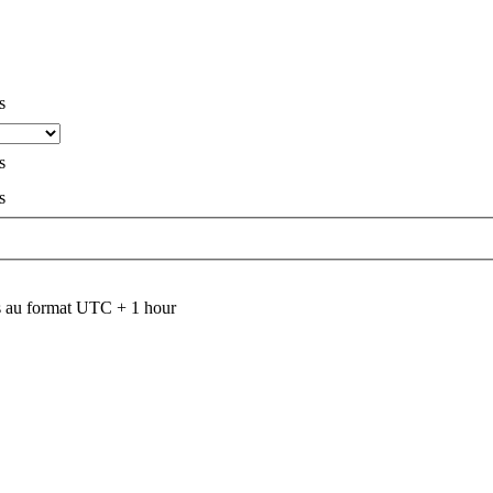
s
s
s
 au format UTC + 1 hour