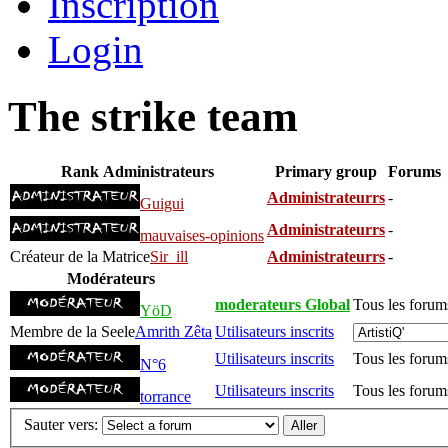
Inscription
Login
The strike team
Rank
Administrateurs
Primary group
Forums
Administrateurrs
-
Guigui
Administrateurrs
-
mauvaises-opinions
Créateur de la Matrice
Sir_ill
Administrateurrs
-
Modérateurs
moderateurs Global
Tous les forum
YöD
Membre de la Seele
Amrith Zêta
Utilisateurs inscrits
Utilisateurs inscrits
Tous les forum
N°6
Utilisateurs inscrits
Tous les forum
torrance
Sauter vers: