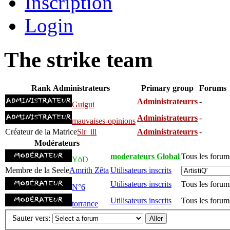
Inscription
Login
The strike team
Rank
Administrateurs
Primary group
Forums
Administrateurrs
-
Guigui
Administrateurrs
-
mauvaises-opinions
Créateur de la Matrice
Sir_ill
Administrateurrs
-
Modérateurs
moderateurs Global
Tous les forum
YöD
Membre de la Seele
Amrith Zêta
Utilisateurs inscrits
Utilisateurs inscrits
Tous les forum
N°6
Utilisateurs inscrits
Tous les forum
torrance
Sauter vers: