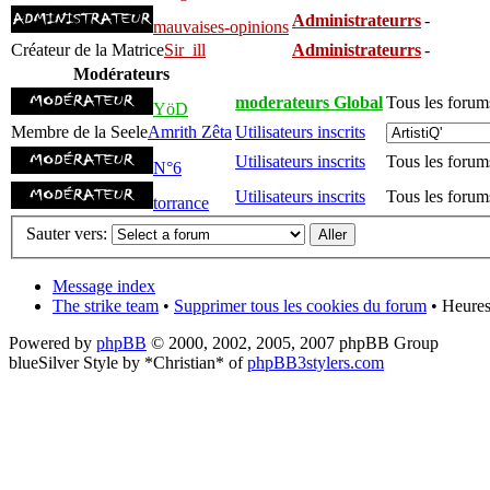
Administrateurrs
-
mauvaises-opinions
Créateur de la Matrice
Sir_ill
Administrateurrs
-
Modérateurs
moderateurs Global
Tous les forum
YöD
Membre de la Seele
Amrith Zêta
Utilisateurs inscrits
Utilisateurs inscrits
Tous les forum
N°6
Utilisateurs inscrits
Tous les forum
torrance
Sauter vers:
Message index
The strike team
•
Supprimer tous les cookies du forum
• Heures
Powered by
phpBB
© 2000, 2002, 2005, 2007 phpBB Group
blueSilver Style by *Christian* of
phpBB3stylers.com