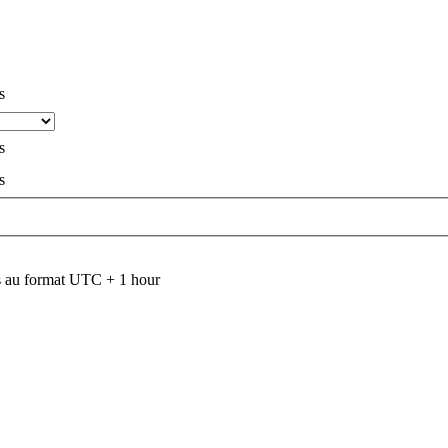
s
s
s
 au format UTC + 1 hour