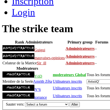
Inscription
Login
The strike team
Rank
Administrateurs
Primary group
Forums
Administrateurrs
-
Guigui
Administrateurrs
-
mauvaises-opinions
Créateur de la Matrice
Sir_ill
Administrateurrs
-
Modérateurs
moderateurs Global
Tous les forum
YöD
Membre de la Seele
Amrith Zêta
Utilisateurs inscrits
Utilisateurs inscrits
Tous les forum
N°6
Utilisateurs inscrits
Tous les forum
torrance
Sauter vers: