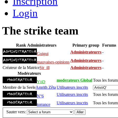
Inscription
Login
The strike team
Rank
Administrateurs
Primary group
Forums
Administrateurrs
-
Guigui
Administrateurrs
-
mauvaises-opinions
Créateur de la Matrice
Sir_ill
Administrateurrs
-
Modérateurs
moderateurs Global
Tous les forum
YöD
Membre de la Seele
Amrith Zêta
Utilisateurs inscrits
Utilisateurs inscrits
Tous les forum
N°6
Utilisateurs inscrits
Tous les forum
torrance
Sauter vers: